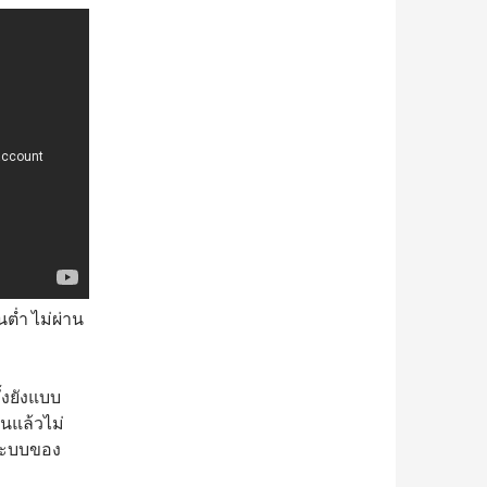
ต่ำ ไม่ผ่าน
้งยังแบบ
่นแล้วไม่
้ระบบของ