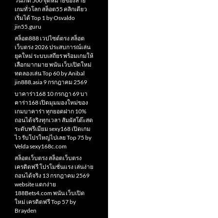
วันเกิด 500 จุดหมายของสาย
เกมทั่วโลก สล็อต55 คลิกเดียว
เริ่มได้ Top 1 by Osvaldo
jin55.guru
สล็อต888 เวปไซต์ตรง สล็อต
เว็บตรง 2026 ประสบการณ์เล่น
ยุคใหม่ ระบบเสถียร พร้อมเกมให้
เลือกมากมาย พนัน เว็บเปิดใหม่
ทดลองเล่น Top 60 by Anibal
jin888.asia 9 กรกฎาคม 2569
บาคาร่า168 10 กรกฎา 69 บา
คาร่า168 เปิดมุมมองใหม่ของ
เกมบาคาร่า ทุกยอดฝาก 10%
ถอนได้จริงทุกเวลา สัมผัสโต๊ะสด
ระดับพรีเมียม sexy168 เปิดเกม
ไว รับโปรใหญ่ไปเลย Top 75 by
Velda sexy168c.com
สล็อตเว็บตรง สล็อตเว็บตรง
เครดิตฟรี โปรโมชั่นแรง เล่นง่าย
ถอนได้จริง 13 กรกฎาคม 2569
website แตกง่าย
188Bets4.com พนัน เว็บเปิด
ใหม่ เครดิตฟรี Top 57 by
Brayden