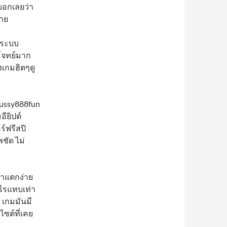
บอกเลยว่า
าย
องระบบ
บโจทย์มาก
องเกมฮิตๆดู
pussy888fun
ียิปต์
ร์ฟรีสปิ
ชัด ไม่
่าแตกง่าย
ำไรแทบเท่า
ย เกมมันมี
ไซต์ที่เคย