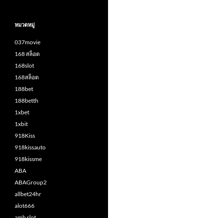
หมวดหมู่
037movie
168 สล็อต
168slot
168สล็อต
188bet
188betth
1xbet
1xbit
918Kiss
918kissauto
918kissme
ABA
ABAGroup2
allbet24hr
alot666
amb slot