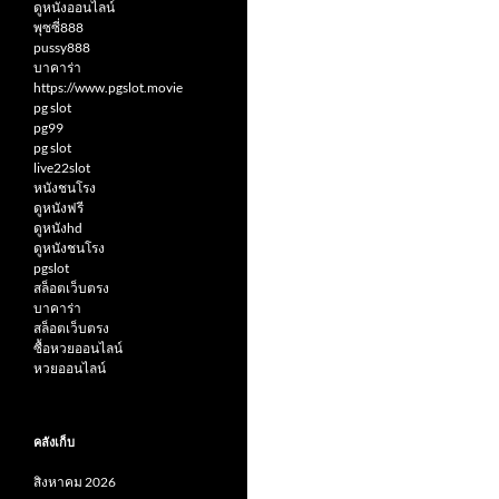
ดูหนังออนไลน์
พุซซี่888
pussy888
บาคาร่า
https://www.pgslot.movie
pg slot
pg99
pg slot
live22slot
หนังชนโรง
ดูหนังฟรี
ดูหนังhd
ดูหนังชนโรง
pgslot
สล็อตเว็บตรง
บาคาร่า
สล็อตเว็บตรง
ซื้อหวยออนไลน์
หวยออนไลน์
คลังเก็บ
สิงหาคม 2026