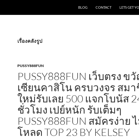
ข้ามไปยังเนื้อหา
BLOG
CONTACT
LETS GET Y
เรื่องคลังรูป
PUSSY888FUN
PUSSY888FUN เว็บตรง ขว
เซียนคาสิโน ครบวงจร สมา
ใหม่รับเลย 500 แจกโบนัส 2
ชั่วโมง เปย์หนัก รับเต็มๆ
PUSSY888FUN สมัครง่าย ไม
โหลด TOP 23 BY KELSEY