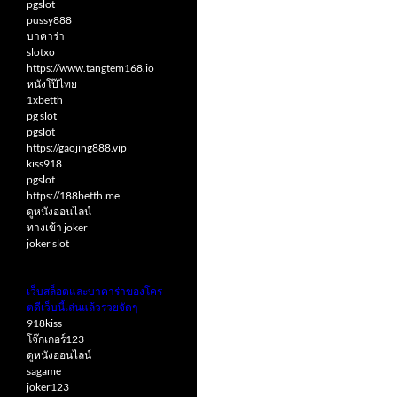
pgslot
pussy888
บาคาร่า
slotxo
https://www.tangtem168.io
หนังโป๊ไทย
1xbetth
pg slot
pgslot
https://gaojing888.vip
kiss918
pgslot
https://188betth.me
ดูหนังออนไลน์
ทางเข้า joker
joker slot
เว็บสล็อตและบาคาร่าของโคร
ตดีเว็บนี้เล่นแล้วรวยจัดๆ
918kiss
โจ๊กเกอร์123
ดูหนังออนไลน์
sagame
joker123