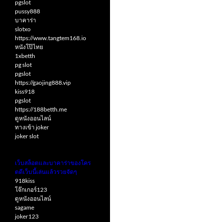
pgslot
pussy888
บาคาร่า
slotxo
https://www.tangtem168.io
หนังโป๊ไทย
1xbetth
pg slot
pgslot
https://gaojing888.vip
kiss918
pgslot
https://188betth.me
ดูหนังออนไลน์
ทางเข้า joker
joker slot
เว็บสล็อตและบาคาร่าของโคร
ตดีเว็บนี้เล่นแล้วรวยจัดๆ
918kiss
โจ๊กเกอร์123
ดูหนังออนไลน์
sagame
joker123