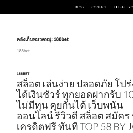
ข้ามไปยังเนื้อหา
BLOG
CONTACT
LETS GET Y
คลังเก็บหมวดหมู่: 188bet
188bet
188BET
สล็อต เล่นง่าย ปลอดภัย โปร
ได้เงินชัวร์ ทุกยอดฝากรับ 1
ไม่มีทุน คุยกันได้ เว็บพนัน
ออนไลน์ รีวิวดี สล็อต สมัคร 
เครดิตฟรี ทันที TOP 58 BY