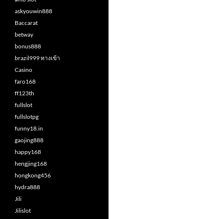
askyouwin888
Baccarat
betway
bonus888
brazil999 ทางเข้า
Casino
faro168
ff123th
fullslot
fullslotpg
funny18.in
gaojing888
happy168
hengjing168
hongkong456
hydra888
Jili
Jilislot