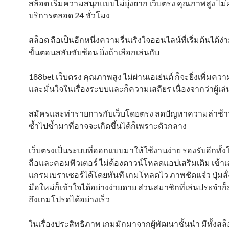
สล็อต เริ่มความสนุกแบบไม่ยุ่งยาก เว็บตรง คุณภาพสูง ไม่ผ
บริการตลอด 24 ชั่วโมง
สล็อต ถือเป็นอีกหนึ่งความรื่นเริงใจออนไลน์ที่เริ่มต้นได้ง่า
ขั้นตอนสลับซับซ้อน ยิ่งถ้าเลือกเล่นกับ
188bet เว็บตรง คุณภาพสูง ไม่ผ่านเอเย่นต์ ก็จะยิ่งเพิ่มความ
และมั่นใจในเรื่องระบบและก็ความเสถียร เนื่องจากว่าผู้เล่
สมัครและทำรายการกับเว็บโดยตรง ลดปัญหาความล่าช้าห
ซ้ำไปซ้ำมาที่อาจจะเกิดขึ้นได้ก็เพราะตัวกลาง
เว็บตรงเป็นระบบที่ออกแบบมาให้ใช้งานง่าย รองรับอีกทั้ง
ถือและคอมพิวเตอร์ ไม่ต้องดาวน์โหลดแอปเสริมเติม เข้าเ
แกรมเบราเซอร์ได้โดยทันที เกมโหลดไว ภาพชัดแจ๋ว ปุ่มสั
มือใหม่ก็เข้าใจได้อย่างง่ายดาย ส่วนสมาชิกที่เล่นประจำก
ถึงเกมโปรดได้อย่างเร็ว
ในเรื่องประสิทธิภาพ เกมมักมาจากผู้พัฒนาชั้นนำ มีทั้งส