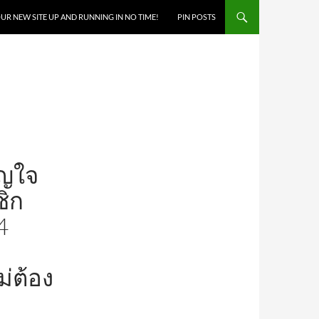
OUR NEW SITE UP AND RUNNING IN NO TIME!
PIN POSTS
ัญใจ
ชิก
4
่ต้อง