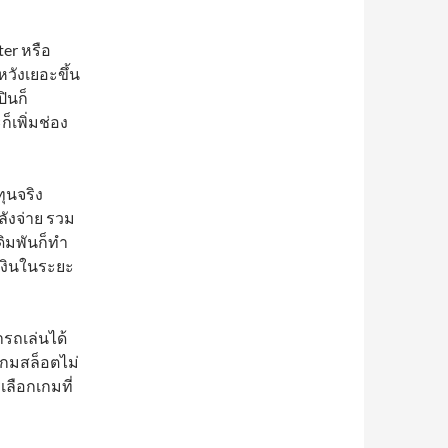
ter หรือ
วังเยอะขึ้น
ินก็
็เพิ่มช่อง
ุนจริง
ังจ่าย รวม
ดิมพันก็ทำ
ำเงินในระยะ
ารถเล่นได้
 เกมสล็อตไม่
เลือกเกมที่