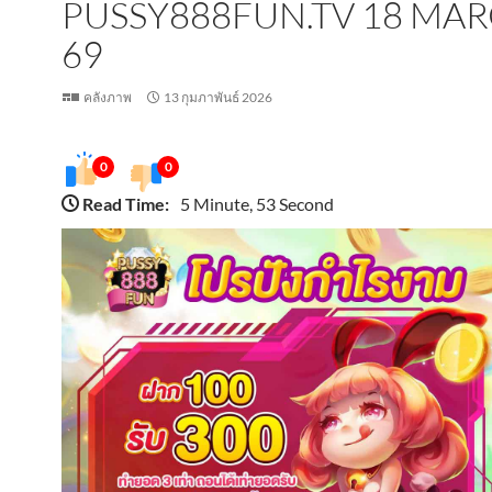
PUSSY888FUN.TV 18 MA
69
คลังภาพ
13 กุมภาพันธ์ 2026
0
0
Read Time:
5 Minute, 53 Second