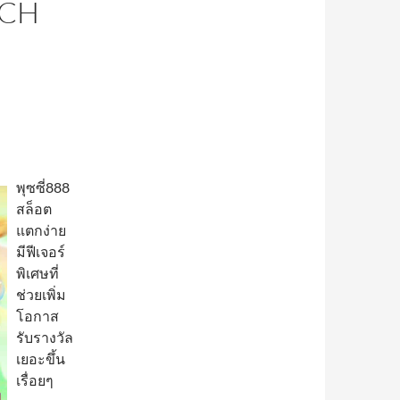
RCH
พุซซี่888
สล็อต
แตกง่าย
มีฟีเจอร์
พิเศษที่
ช่วยเพิ่ม
โอกาส
รับรางวัล
เยอะขึ้น
เรื่อยๆ