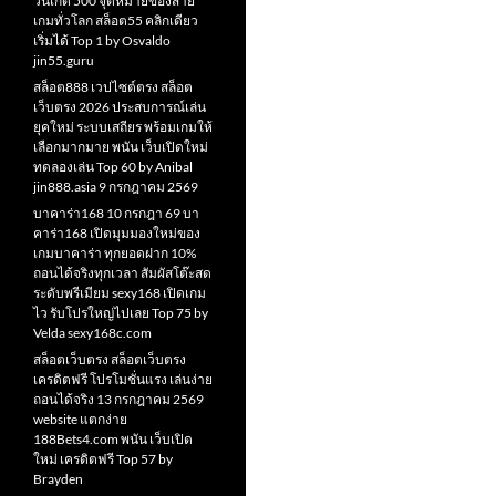
วันเกิด 500 จุดหมายของสาย
เกมทั่วโลก สล็อต55 คลิกเดียว
เริ่มได้ Top 1 by Osvaldo
jin55.guru
สล็อต888 เวปไซต์ตรง สล็อต
เว็บตรง 2026 ประสบการณ์เล่น
ยุคใหม่ ระบบเสถียร พร้อมเกมให้
เลือกมากมาย พนัน เว็บเปิดใหม่
ทดลองเล่น Top 60 by Anibal
jin888.asia 9 กรกฎาคม 2569
บาคาร่า168 10 กรกฎา 69 บา
คาร่า168 เปิดมุมมองใหม่ของ
เกมบาคาร่า ทุกยอดฝาก 10%
ถอนได้จริงทุกเวลา สัมผัสโต๊ะสด
ระดับพรีเมียม sexy168 เปิดเกม
ไว รับโปรใหญ่ไปเลย Top 75 by
Velda sexy168c.com
สล็อตเว็บตรง สล็อตเว็บตรง
เครดิตฟรี โปรโมชั่นแรง เล่นง่าย
ถอนได้จริง 13 กรกฎาคม 2569
website แตกง่าย
188Bets4.com พนัน เว็บเปิด
ใหม่ เครดิตฟรี Top 57 by
Brayden