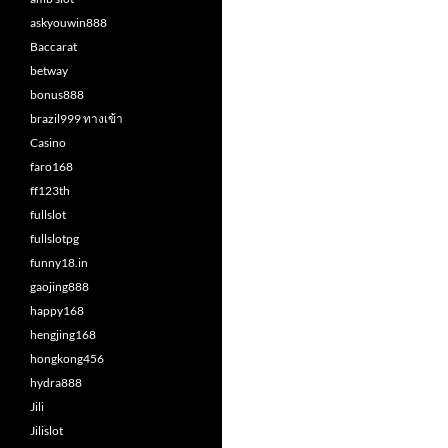
askyouwin888
Baccarat
betway
bonus888
brazil999 ทางเข้า
Casino
faro168
ff123th
fullslot
fullslotpg
funny18.in
gaojing888
happy168
hengjing168
hongkong456
hydra888
Jili
Jilislot