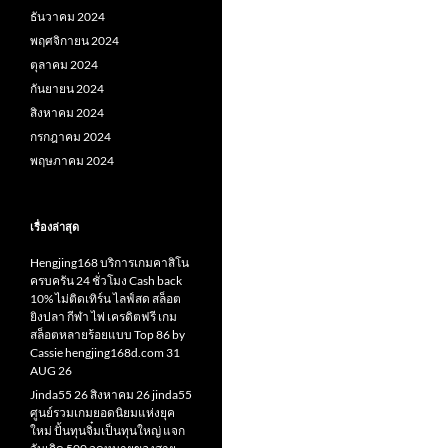
ธันวาคม 2024
พฤศจิกายน 2024
ตุลาคม 2024
กันยายน 2024
สิงหาคม 2024
กรกฎาคม 2024
พฤษภาคม 2024
เรื่องล่าสุด
Hengjing168 บริการเกมคาสิโน
ครบครัน 24 ชั่วโมง Cash back
10% ไม่ติดเทิร์น ไลฟ์สด สล็อต
ยิงปลา กีฬา ไพ่ เครดิตฟรี เกม
สล็อตหลายร้อยแบบ Top 86 by
Cassie hengjing168d.com 31
AUG 26
Jinda55 26 สิงหาคม 26 jinda55
ศูนย์รวมเกมยอดนิยมแห่งยุค
ใหม่ ปั้นทุนจิ๋มเป็นทุนใหญ่ แจก