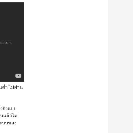
ต่ำ ไม่ผ่าน
้งยังแบบ
่นแล้วไม่
้ระบบของ