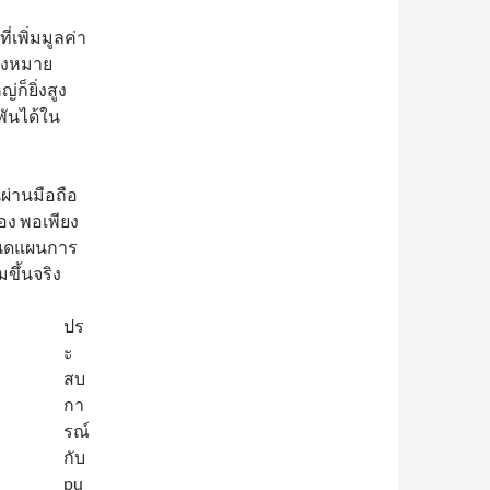
ี่เพิ่มมูลค่า
่องหมาย
ก็ยิ่งสูง
พันได้ใน
ผ่านมือถือ
่อง พอเพียง
ำหนดแผนการ
ขึ้นจริง
ปร
ะ
สบ
กา
รณ์
กับ
pu