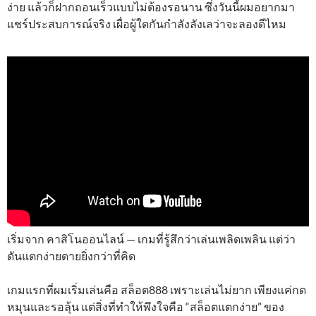
ง่าย แล้วก็ฝากถอนเร็วแบบไม่ต้องรอนาน ซึ่งวันนี้ผมอยากมา
แชร์ประสบการณ์จริง เผื่อผู้ใดกันกำลังลังเลว่าจะลองดีไหม
เริ่มจาก คาสิโนออนไลน์ — เกมที่รู้สึกว่าเล่นเพลิดเพลิน แต่ว่า
ดันแตกง่ายดายยิ่งกว่าที่คิด
เกมแรกที่ผมเริ่มเล่นคือ สล็อต888 เพราะเล่นไม่ยาก เพียงแค่กด
หมุนและรอลุ้น แต่สิ่งที่ทำให้พึงใจคือ “สล็อตแตกง่าย” ของ