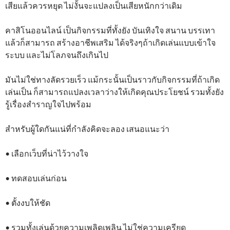
เสียแล้วควรหยุด ไม่งั้นจะแปลงเป็นเสียหนักกว่าเดิม
คาสิโนออนไลน์ เป็นกิจกรรมที่ทั้งยัง บันเทิงใจ สนาน บรรเทา
แล้วก็สามารถ สร้างอาชีพเสริม ได้จริงๆถ้าเกิดเล่นแบบเข้าใจ
ระบบ และไม่โลภจนถึงเกินไป
มันไม่ใช่ทางลัดรวยเร็ว แม้กระนั้นเป็นราวกับกิจกรรมที่ถ้าเกิด
เล่นเป็น ก็สามารถแปลงเวลาว่างให้เกิดคุณประโยชน์ รวมทั้งยัง
รู้เรื่องสำราญใจไปพร้อม
สำหรับผู้ใดกันแน่ที่กำลังคิดจะลอง เสนอแนะว่า
• เลือกเว็บที่น่าไว้วางใจ
• ทดสอบเล่นก่อน
• ตั้งงบให้ชัด
• รวมทั้งเล่นด้วยความเพลิดเพลิน ไม่ใช่ความเครียด