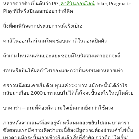
หลายค่ายดัง เป็นต้นว่า PG,
คาสิโนออนไลน์
Joker, Pragmatic
Play ที่มีฟรีสปินออกบ่อยกว่าที่คิด
สิ่งที่ผมพินิจจากประสบการณ์จริงเป็น:
คาสิโนออนไลน์ เกมใหม่ชอบแตกดีในตอนเปิดตัว
ถ้าเกมไหนคนเล่นเยอะแยะ ชอบมีโบนัสสุ่มแตกออกจะถี่
รอบฟรีสปินให้ผลกำไรเยอะแยะกว่าปั่นธรรมดาหลายเท่า
คราวหนึ่งผมเคยเริ่มด้วยทุนแค่ 200 บาท แม้กระนั้นได้กำไร
กลับมาเกือบ 2,000 บาท แบบไม่ได้ตั้งใจจะปั้นอะไรใหญ่โตด้วย
บาคาร่า — เกมที่ต้องมีความใจเย็นมากยิ่งกว่าใช้ดวง
ภายหลังจากเล่นสล็อตอยู่พักหนึ่ง ผมลองขยับไปเล่น บาคาร่า
ซึ่งตอนแรกมีความคิดว่าเกมนี้ต้องมีสูตร จะต้องอ่านเค้าไพ่ขั้น
เทวดา แม้กระนั้นเอาเข้าจริงแล้ว สิ่งที่สำคัญกว่าคือ “ใจเย็น”