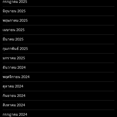
กรกฎาคม 2025
มิถุนายน 2025
พฤษภาคม 2025
เมษายน 2025
มีนาคม 2025
กุมภาพันธ์ 2025
มกราคม 2025
ธันวาคม 2024
พฤศจิกายน 2024
ตุลาคม 2024
กันยายน 2024
สิงหาคม 2024
กรกฎาคม 2024