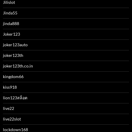
Jilislot
Jinda55
jinda888
Joker123
joker123auto
joker123th
joker123th.co.in
kingdom66
kiss918
lion123สล็อต
live22
live22slot
lockdown168