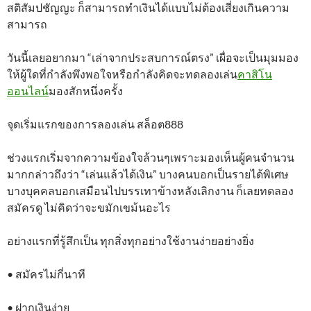
สติสัมปชัญญะ ก็สามารถทำเงินได้แบบไม่ต้องเสี่ยงเกินความ
สามารถ
วันนี้เลยอยากมา “เล่าจากประสบการณ์ตรง” เผื่อจะเป็นมุมมอง
ให้ผู้ใดที่กำลังพึงพอใจหรือกำลังคิดจะทดลองเล่น
คาสิโน
ออนไลน์
มองสักหนึ่งครั้ง
จุดเริ่มแรกของการลองเล่น สล็อต888
ช่วงแรกเริ่มจากความข้องใจล้วนๆเพราะมองเห็นผู้คนจำนวน
มากกล่าวถึงว่า “เล่นแล้วได้เงิน” บางคนบอกเป็นรายได้พิเศษ
บางบุคคลบอกเสมือนไปบรรเทาข้างหลังเลิกงาน ก็เลยทดลอง
สมัครดู ไม่คิดว่าจะขมักเขม้นอะไร
อย่างแรกที่รู้สึกเป็น ทุกสิ่งทุกอย่างใช้งานง่ายอย่างยิ่ง
• สมัครไม่กี่นาที
• ฝากเงินง่าย