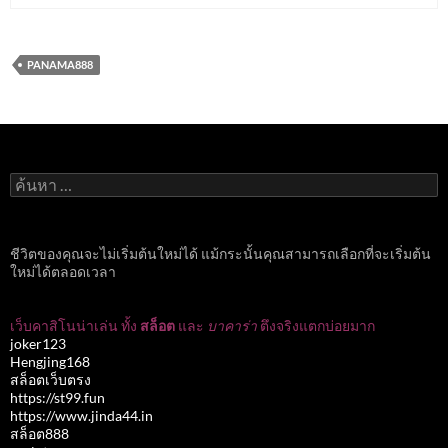
PANAMA888
ค้นหา
สำหรับ:
ชีวิตของคุณจะไม่เริ่มต้นใหม่ได้ แม้กระนั้นคุณสามารถเลือกที่จะเริ่มต้น
ใหม่ได้ตลอดเวลา
เว็บคาสิโนน่าเล่น ทั้ง
สล็อต
และ
บาคาร่า
ตึงจริงแตกบ่อยมาก
joker123
Hengjing168
สล็อตเว็บตรง
https://st99.fun
https://www.jinda44.in
สล็อต888