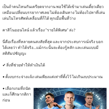
เป็นถ้าคนไหนกันเครียดจากงาน พอใช้ได้เข้ามาเล่นเดี๋ยวเดียว
เหมือนเปลี่ยนบรรยากาศเลย ไม่ต้องเดินทาง ไม่ต้องไปหาที่เล่น
เล่นในโทรศัพท์เคลื่อนที่ก็ได้ ทุกเมื่อพื้นที่ว่าง
คาสิโนออนไลน์ แล้วเรื่อง “รายได้พิเศษ” ล่ะ?
นี่คือเรื่องที่หลายคนสงสัยที่สุด และจากประสบการณ์จริง บอก
ได้เลยว่า ทำได้จริง…แม้กระนั้นจะต้องรู้หลัก และเล่นแบบมี
สติสัมปชัญญะ
✔ สิ่งที่ช่วยทำให้ทำเงินได้
• ตั้งงบกระจ่างแจ้ง เล่นเพียงแค่เท่าที่ตั้งไว้ ไม่เกินงบประมาณ
• เลือกเกมที่ถนัด
และก็ศึกษากติกา
ก่อน