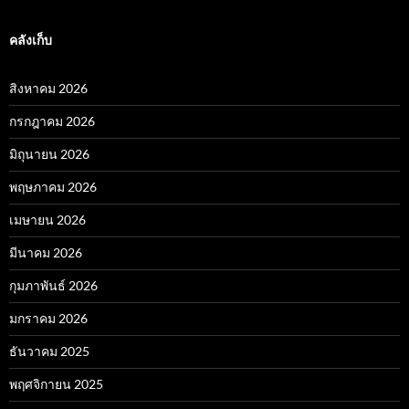
คลังเก็บ
สิงหาคม 2026
กรกฎาคม 2026
มิถุนายน 2026
พฤษภาคม 2026
เมษายน 2026
มีนาคม 2026
กุมภาพันธ์ 2026
มกราคม 2026
ธันวาคม 2025
พฤศจิกายน 2025