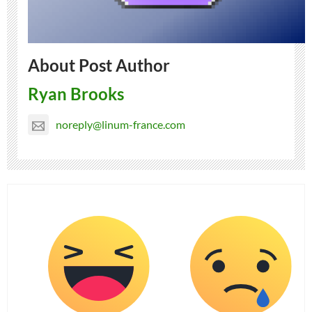
About Post Author
Ryan Brooks
noreply@linum-france.com