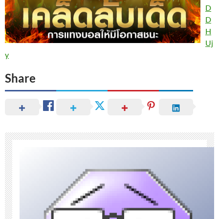
D
D
H
Uj
y
Share