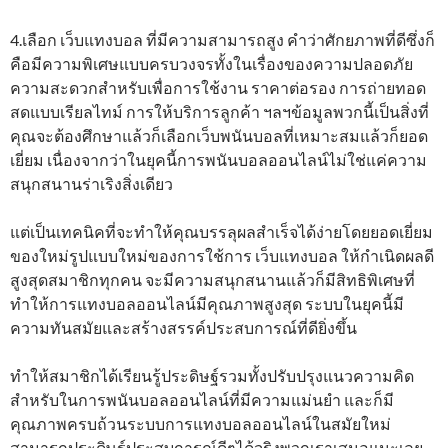
4.เลือก เว็บแทงบอล ที่มีความสามารถสูง คำว่าศักยภาพที่ดีซึ่งก็
คือมีความพิเศษแบบครบวงจรทั้งในเรื่องของความปลอดภัย
ความสะดวกสำหรับเพื่อการใช้งาน ราคาต่อรอง การถ่ายทอด
สดแบบเรียลไทม์ การให้บริการลูกค้า ฯลฯข้อมูลพวกนี้เป็นสิ่งที่
คุณจะต้องศึกษาแล้วก็เลือกเว็บพนันบอลที่เหมาะสมแล้วก็ยอด
เยี่ยม เนื่องจากว่าในยุคนี้การพนันบอลออนไลน์ไม่ใช่แค่ความ
สนุกสนานร่าเริงสิ่งเดียว
แต่เป็นเทคนิคที่จะทำให้คุณบรรลุผลสำเร็จได้ง่ายโดยยอดเยี่ยม
ของใหม่รูปแบบใหม่ของการใช้การ เว็บแทงบอล ให้กำเนิดผลดี
สูงสุดสมาชิกทุกคน จะมีความสนุกสนานแล้วก็มีสิทธิพิเศษที่
ทำให้การแทงบอลออนไลน์มีคุณภาพสูงสุด ระบบในยุคนี้มี
ความทันสมัยและสร้างสรรค์ประสบการณ์ที่ดียิ่งขึ้น
ทำให้สมาชิกได้เรียนรู้ประดิษฐ์รวมทั้งปรับปรุงแนวความคิด
สำหรับในการพนันบอลออนไลน์ที่มีความแม่นยำ และก็มี
คุณภาพครบถ้วนระบบการแทงบอลออนไลน์ในสมัยใหม่
สามารถประดิษฐ์ประสบการณ์ดีๆได้จริงพวกเราเสนอแนะเลย