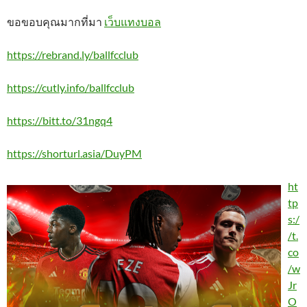
ขอขอบคุณมากที่มา
เว็บแทงบอล
https://rebrand.ly/ballfcclub
https://cutly.info/ballfcclub
https://bitt.to/31ngq4
https://shorturl.asia/DuyPM
ht
tp
s:/
/t.
co
/w
Jr
O