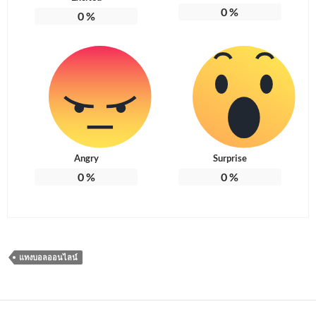
0
%
0
%
Angry
Surprise
0
%
0
%
แทงบอลออนไลน์