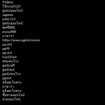
918kiss
โจ๊กเกอร์123
ดูหนังออนไลน์
sagame
joker123
ดูหนังออนไลน์
พุซซี่888
pussy888
บาคาร่า
https://www.pgslot.movie
pg slot
pg99
pg slot
live22slot
หนังชนโรง
ดูหนังฟรี
ดูหนังhd
ดูหนังชนโรง
pgslot
สล็อตเว็บตรง
บาคาร่า
สล็อตเว็บตรง
ซื้อหวยออนไลน์
หวยออนไลน์