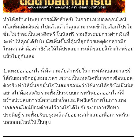
ทำให้สร้างประสบการณ์ดีๆสำหรับในการ แทงบอลออนไลน์
เมื่อเพิ่มเติมเงินเข้าไปแล้วแล้วก็คุณสามารถเข้าไปเลือกโปรโม
ชั่น ไม่ว่าจะเป็นเครดิตฟรี โบนัสฟรี รวมถึงระบบการฝากเงินที่
จะทำให้คุณได้รับโบนัสเพิ่มขึ้นที่คุ้มที่สุดด้วยเหตุดังกล่าวมือ
ใหม่คุณจำต้องทำยังไงให้ได้ประสบการณ์ดีๆแบบงี้ ถ้าเกิดพร้อม
แล้วไปดูกันเลย
1. แทงบอลออนไลน์ มีความลับสำหรับในการพนันบอลมาแชร์
ให้กับสมาชิกอยู่เสมอเวลา เพราะเป็นเทคนิคที่มาจากเซียนบอล
ตัวจริง ทำให้มั่นอกมั่นใจในสมรรถนะว่าใช้งานได้จริงไม่มีมนัส
อย่างไม่ต้องสงสัย รวมทั้งเป็นระบบการพนันบอลออนไลน์ที่
สร้างประสบการณ์ความสำเร็จ และสิทธิเสรีภาพในการแทง
บอลออนไลน์ป้อมดำรงไว้วางใจได้ไปกับระบบการศึกษา
ประดิษฐ์ รวมทั้งปรับปรุงเคล็ดลับอย่างสม่ำเสมอเพื่อการพนัน
บอลออนไลน์ให้เป็นสุข