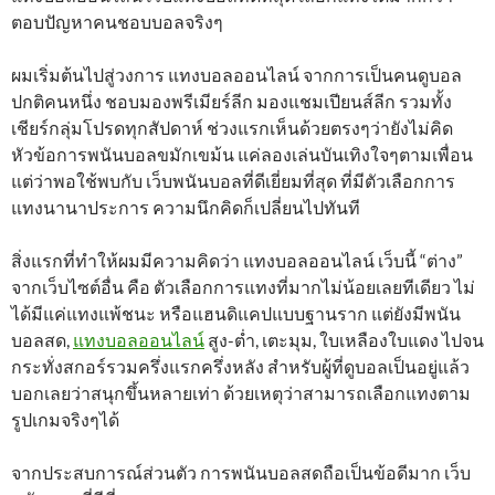
ตอบปัญหาคนชอบบอลจริงๆ
ผมเริ่มต้นไปสู่วงการ แทงบอลออนไลน์ จากการเป็นคนดูบอล
ปกติคนหนึ่ง ชอบมองพรีเมียร์ลีก มองแชมเปียนส์ลีก รวมทั้ง
เชียร์กลุ่มโปรดทุกสัปดาห์ ช่วงแรกเห็นด้วยตรงๆว่ายังไม่คิด
หัวข้อการพนันบอลขมักเขม้น แค่ลองเล่นบันเทิงใจๆตามเพื่อน
แต่ว่าพอใช้พบกับ เว็บพนันบอลที่ดีเยี่ยมที่สุด ที่มีตัวเลือกการ
แทงนานาประการ ความนึกคิดก็เปลี่ยนไปทันที
สิ่งแรกที่ทำให้ผมมีความคิดว่า แทงบอลออนไลน์ เว็บนี้ “ต่าง”
จากเว็บไซต์อื่น คือ ตัวเลือกการแทงที่มากไม่น้อยเลยทีเดียว ไม่
ได้มีแค่แทงแพ้ชนะ หรือแฮนดิแคปแบบฐานราก แต่ยังมีพนัน
บอลสด,
แทงบอลออนไลน์
สูง-ต่ำ, เตะมุม, ใบเหลืองใบแดง ไปจน
กระทั่งสกอร์รวมครึ่งแรกครึ่งหลัง สำหรับผู้ที่ดูบอลเป็นอยู่แล้ว
บอกเลยว่าสนุกขึ้นหลายเท่า ด้วยเหตุว่าสามารถเลือกแทงตาม
รูปเกมจริงๆได้
จากประสบการณ์ส่วนตัว การพนันบอลสดถือเป็นข้อดีมาก เว็บ