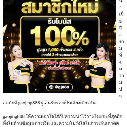
น่
า
เชื่
อ
ถื
อ
รว
ม
ทั้
ง
ค
วา
ม
ป
ล
อดภัยที่ gaojing888 ผู้เล่นรับรองเป็นเสียงเดียวกัน
gaojing888 ให้ความเอาใจใส่กับความน่าไว้วางใจเยอะที่สุดอีก
ทั้งในด้านข้อมูล การเงิน และความโปร่งใสในการเล่นเครดิต