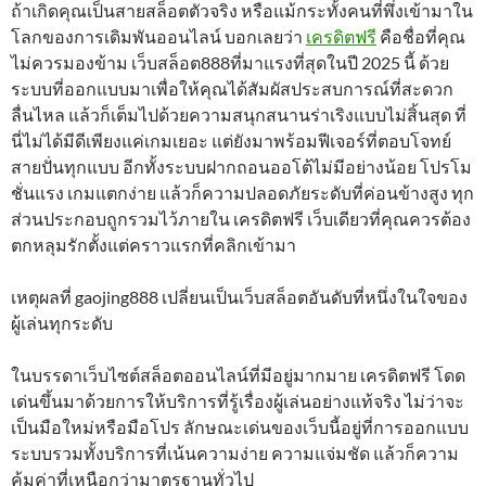
ถ้าเกิดคุณเป็นสายสล็อตตัวจริง หรือแม้กระทั้งคนที่พึ่งเข้ามาใน
โลกของการเดิมพันออนไลน์ บอกเลยว่า
เครดิตฟรี
คือชื่อที่คุณ
ไม่ควรมองข้าม เว็บสล็อต888ที่มาแรงที่สุดในปี 2025 นี้ ด้วย
ระบบที่ออกแบบมาเพื่อให้คุณได้สัมผัสประสบการณ์ที่สะดวก
ลื่นไหล แล้วก็เต็มไปด้วยความสนุกสนานร่าเริงแบบไม่สิ้นสุด ที่
นี่ไม่ได้มีดีเพียงแค่เกมเยอะ แต่ยังมาพร้อมฟีเจอร์ที่ตอบโจทย์
สายปั่นทุกแบบ อีกทั้งระบบฝากถอนออโต้ไม่มีอย่างน้อย โปรโม
ชั่นแรง เกมแตกง่าย แล้วก็ความปลอดภัยระดับที่ค่อนข้างสูง ทุก
ส่วนประกอบถูกรวมไว้ภายใน เครดิตฟรี เว็บเดียวที่คุณควรต้อง
ตกหลุมรักตั้งแต่คราวแรกที่คลิกเข้ามา
เหตุผลที่ gaojing888 เปลี่ยนเป็นเว็บสล็อตอันดับที่หนึ่งในใจของ
ผู้เล่นทุกระดับ
ในบรรดาเว็บไซต์สล็อตออนไลน์ที่มีอยู่มากมาย เครดิตฟรี โดด
เด่นขึ้นมาด้วยการให้บริการที่รู้เรื่องผู้เล่นอย่างแท้จริง ไม่ว่าจะ
เป็นมือใหม่หรือมือโปร ลักษณะเด่นของเว็บนี้อยู่ที่การออกแบบ
ระบบรวมทั้งบริการที่เน้นความง่าย ความแจ่มชัด แล้วก็ความ
คุ้มค่าที่เหนือกว่ามาตรฐานทั่วไป