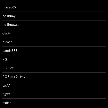
macau69
no1huay
no1huay.com
okc4
p2vvip
panda555
PG
PG Slot
PG Slot เว็บใหม่
pg77
pg99
pgfish