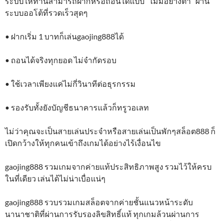
ระบบให้ท่านสามารถฝากหรือถอนได้แบบ “ไม่มีอย่างต่ำ” ผ่าน
ระบบออโต้ที่รวดเร็วสุดๆ
• ฝากเริ่ม 1 บาทก็เล่นgaojing888ได้
• ถอนได้จริงทุกยอด ไม่จำกัดรอบ
• ใช้เวลาเพียงแค่ไม่กี่วินาทีต่อธุรกรรม
• รองรับทั้งยังบัญชีธนาคารแล้วก็ทรูวอเลท
ไม่ว่าคุณจะเป็นสายเล่นประจำหรือสายเล่นเป็นพักๆสล็อต888 ก็
เปิดกว้างให้ทุกคนเข้าถึงเกมได้อย่างไร้เงื่อนไข
gaojing888 รวมเกมจากค่ายแท้ประสิทธิภาพสูง รวมไว้ให้ครบ
ในที่เดียว เล่นได้ไม่น่าเบื่อแน่ๆ
gaojing888 รวบรวมเกมสล็อตจากค่ายชั้นแนวหน้าระดับ
นานาชาติที่ผ่านการรับรองลิขสิทธิ์แท้ ทุกเกมล้วนผ่านการ