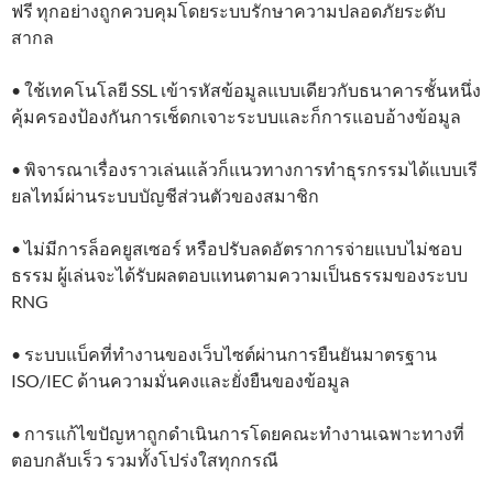
ฟรี ทุกอย่างถูกควบคุมโดยระบบรักษาความปลอดภัยระดับ
สากล
• ใช้เทคโนโลยี SSL เข้ารหัสข้อมูลแบบเดียวกับธนาคารชั้นหนึ่ง
คุ้มครองป้องกันการเช็ดกเจาะระบบและก็การแอบอ้างข้อมูล
• พิจารณาเรื่องราวเล่นแล้วก็แนวทางการทำธุรกรรมได้แบบเรี
ยลไทม์ผ่านระบบบัญชีส่วนตัวของสมาชิก
• ไม่มีการล็อคยูสเซอร์ หรือปรับลดอัตราการจ่ายแบบไม่ชอบ
ธรรม ผู้เล่นจะได้รับผลตอบแทนตามความเป็นธรรมของระบบ
RNG
• ระบบแบ็คที่ทำงานของเว็บไซต์ผ่านการยืนยันมาตรฐาน
ISO/IEC ด้านความมั่นคงและยั่งยืนของข้อมูล
• การแก้ไขปัญหาถูกดำเนินการโดยคณะทำงานเฉพาะทางที่
ตอบกลับเร็ว รวมทั้งโปร่งใสทุกกรณี