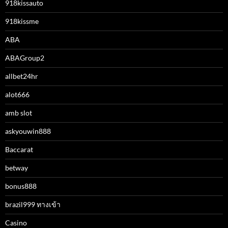
918kissauto
918kissme
ABA
ABAGroup2
allbet24hr
alot666
amb slot
askyouwin888
Baccarat
betway
bonus888
brazil999 ทางเข้า
Casino