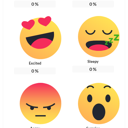
0
%
0
%
Sleepy
Excited
0
%
0
%