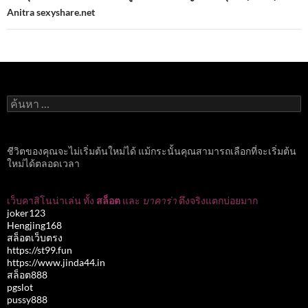
Anitra sexyshare.net
ค้นหา
สำหรับ:
ชีวิตของคุณจะไม่เริ่มต้นใหม่ได้ แม้กระนั้นคุณสามารถเลือกที่จะเริ่มต้น
ใหม่ได้ตลอดเวลา
เว็บคาสิโนน่าเล่น ทั้ง
สล็อต
และ
บาคาร่า
ตึงจริงแตกบ่อยมาก
joker123
Hengjing168
สล็อตเว็บตรง
https://st99.fun
https://www.jinda44.in
สล็อต888
pgslot
pussy888