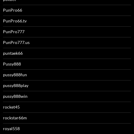
PunPro66
PunPro66.tv
PunPro777
PunPro777.us
puntaek66
Pussy888
pussy888fun
pussy888play
pussy888win
rocket45
rockstar66m
royal558