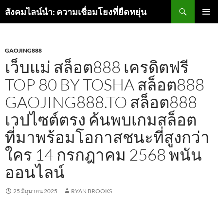
ค้นหา
สังคมไลน์นำ: ความเชื่อมโยงที่ยืดหยุ่น
ข้าม
เมนูหลัก
ไป
ยัง
เนื้อหา
GAOJING888
เว็บแม่ สล็อต888 เครดิตฟรี
TOP 80 BY TOSHA สล็อต888
GAOJING888.TO สล็อต888
เวปไซต์ตรง ค้นพบเกมสล็อต
ที่มาพร้อมโอกาสชนะที่สูงกว่า
ใคร 14 กรกฎาคม 2568 พนัน
ออนไลน์
25 มิถุนายน 2025
RYAN BROOKS