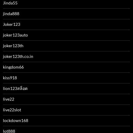
Jinda55
jinda888
Joker123
joker123auto
joker123th
joker123th.co.in
kingdom66
kiss918
lion123สล็อต
live22
live22slot
lockdown168
lot888