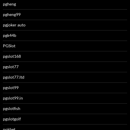
pgheng
pgheng99
pgjoker auto
pgk44b
PGSlot
pgslot168
pgslot77
pgslot77.ltd
pgslot99
pgslot99.in
pgslotfish
pgslotgolf
pokbet