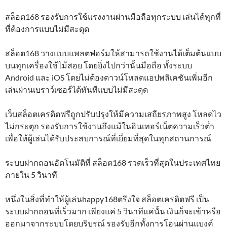
สล็อต168 รองรับการใช้แรงงานผ่านมือถือทุกระบบ เล่นได้ทุกที่
ที่ต้องการแบบไม่มีสะดุด
สล็อต168 วางแบบแพลตฟอร์มให้สามารถใช้งานได้เต็มต้นแบบ
บนทุกเครื่องใช้ไม้สอย โดยยิ่งไปกว่านั้นมือถือ ทั้งระบบ
Android และ iOS โดยไม่ต้องดาวน์โหลดแอปพลิเคชันเพิ่มอีก
เล่นผ่านเบราว์เซอร์ได้ทันทีแบบไม่มีสะดุด
เว็บสล็อตเครดิตฟรีถูกปรับปรุงให้มีความเสถียรภาพสูง โหลดไว
ไม่กระตุก รองรับการใช้งานถึงแม้ในอินเทอร์เน็ตความเร็วต่ำ
เพื่อให้ผู้เล่นได้รับประสบการณ์ที่เยี่ยมที่สุดในทุกสถานการณ์
ระบบฝากถอนอัตโนมัติที่ สล็อต168 รวดเร็วที่สุดในประเทศไทย
ภายใน 5 วินาที
หนึ่งในสิ่งที่ทำให้ผู้เล่นhappy168ตรึงใจ สล็อตเครดิตฟรี เป็น
ระบบฝากถอนที่เร็วมาก เพียงแค่ 5 วินาทีแค่นั้น เงินก็จะเข้าหรือ
ออกมาจากระบบโดยบริบูรณ์ รองรับอีกทั้งการโอนผ่านแบงค์