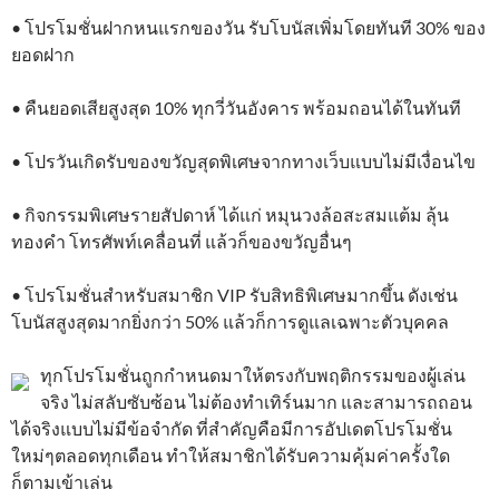
• โปรโมชั่นฝากหนแรกของวัน รับโบนัสเพิ่มโดยทันที 30% ของ
ยอดฝาก
• คืนยอดเสียสูงสุด 10% ทุกวี่วันอังคาร พร้อมถอนได้ในทันที
• โปรวันเกิดรับของขวัญสุดพิเศษจากทางเว็บแบบไม่มีเงื่อนไข
• กิจกรรมพิเศษรายสัปดาห์ ได้แก่ หมุนวงล้อสะสมแต้ม ลุ้น
ทองคำ โทรศัพท์เคลื่อนที่ แล้วก็ของขวัญอื่นๆ
• โปรโมชั่นสำหรับสมาชิก VIP รับสิทธิพิเศษมากขึ้น ดังเช่น
โบนัสสูงสุดมากยิ่งกว่า 50% แล้วก็การดูแลเฉพาะตัวบุคคล
ทุกโปรโมชั่นถูกกำหนดมาให้ตรงกับพฤติกรรมของผู้เล่น
จริง ไม่สลับซับซ้อน ไม่ต้องทำเทิร์นมาก และสามารถถอน
ได้จริงแบบไม่มีข้อจำกัด ที่สำคัญคือมีการอัปเดตโปรโมชั่น
ใหม่ๆตลอดทุกเดือน ทำให้สมาชิกได้รับความคุ้มค่าครั้งใด
ก็ตามเข้าเล่น