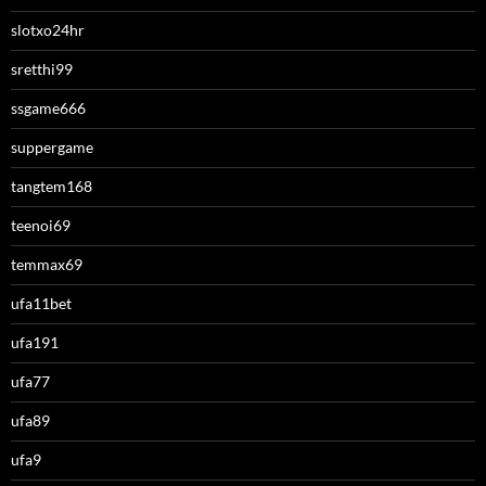
slotxo24hr
sretthi99
ssgame666
suppergame
tangtem168
teenoi69
temmax69
ufa11bet
ufa191
ufa77
ufa89
ufa9