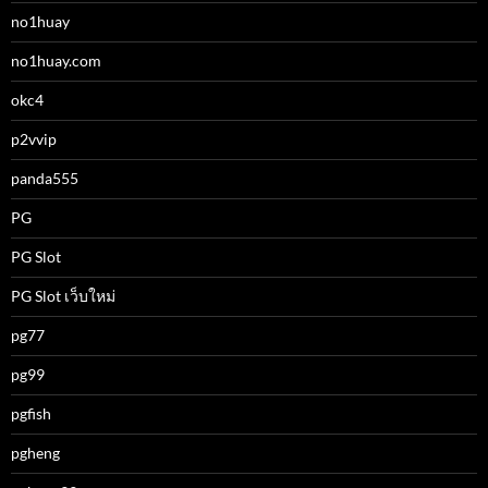
no1huay
no1huay.com
okc4
p2vvip
panda555
PG
PG Slot
PG Slot เว็บใหม่
pg77
pg99
pgfish
pgheng