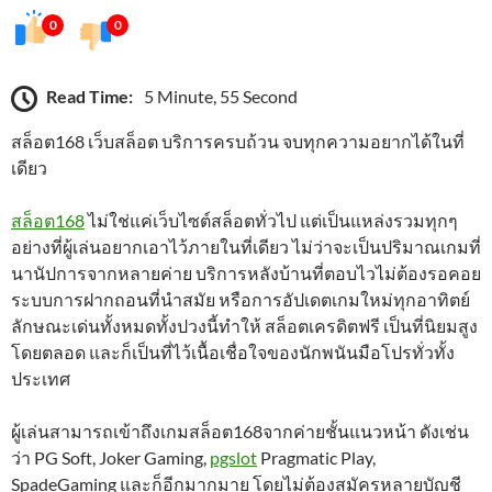
0
0
Read Time:
5 Minute, 55 Second
สล็อต168 เว็บสล็อต บริการครบถ้วน จบทุกความอยากได้ในที่
เดียว
สล็อต168
ไม่ใช่แค่เว็บไซต์สล็อตทั่วไป แต่เป็นแหล่งรวมทุกๆ
อย่างที่ผู้เล่นอยากเอาไว้ภายในที่เดียว ไม่ว่าจะเป็นปริมาณเกมที่
นานัปการจากหลายค่าย บริการหลังบ้านที่ตอบไวไม่ต้องรอคอย
ระบบการฝากถอนที่นำสมัย หรือการอัปเดตเกมใหม่ทุกอาทิตย์
ลักษณะเด่นทั้งหมดทั้งปวงนี้ทำให้ สล็อตเครดิตฟรี เป็นที่นิยมสูง
โดยตลอด และก็เป็นที่ไว้เนื้อเชื่อใจของนักพนันมือโปรทั่วทั้ง
ประเทศ
ผู้เล่นสามารถเข้าถึงเกมสล็อต168จากค่ายชั้นแนวหน้า ดังเช่น
ว่า PG Soft, Joker Gaming,
pgslot
Pragmatic Play,
SpadeGaming และก็อีกมากมาย โดยไม่ต้องสมัครหลายบัญชี