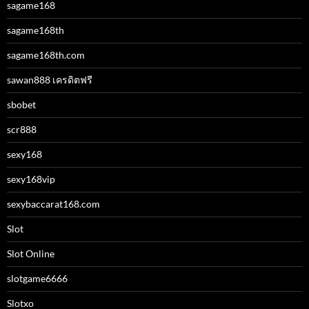
sagame168
sagame168th
sagame168th.com
sawan888 เครดิตฟรี
sbobet
scr888
sexy168
sexy168vip
sexybaccarat168.com
Slot
Slot Online
slotgame6666
Slotxo