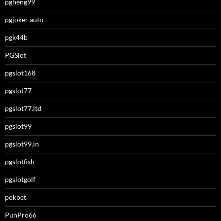
pgheng99
pgjoker auto
pgk44b
PGSlot
pgslot168
pgslot77
pgslot77.ltd
pgslot99
pgslot99.in
pgslotfish
pgslotgolf
pokbet
PunPro66