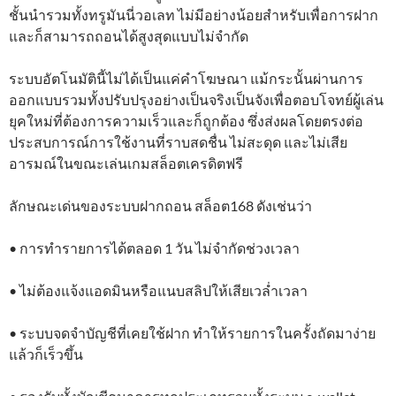
ชั้นนำรวมทั้งทรูมันนี่วอเลท ไม่มีอย่างน้อยสำหรับเพื่อการฝาก
และก็สามารถถอนได้สูงสุดแบบไม่จำกัด
ระบบอัตโนมัตินี้ไม่ได้เป็นแค่คำโฆษณา แม้กระนั้นผ่านการ
ออกแบบรวมทั้งปรับปรุงอย่างเป็นจริงเป็นจังเพื่อตอบโจทย์ผู้เล่น
ยุคใหม่ที่ต้องการความเร็วและก็ถูกต้อง ซึ่งส่งผลโดยตรงต่อ
ประสบการณ์การใช้งานที่ราบสดชื่น ไม่สะดุด และไม่เสีย
อารมณ์ในขณะเล่นเกมสล็อตเครดิตฟรี
ลักษณะเด่นของระบบฝากถอน สล็อต168 ดังเช่นว่า
• การทำรายการได้ตลอด 1 วัน ไม่จำกัดช่วงเวลา
• ไม่ต้องแจ้งแอดมินหรือแนบสลิปให้เสียเวล่ำเวลา
• ระบบจดจำบัญชีที่เคยใช้ฝาก ทำให้รายการในครั้งถัดมาง่าย
แล้วก็เร็วขึ้น