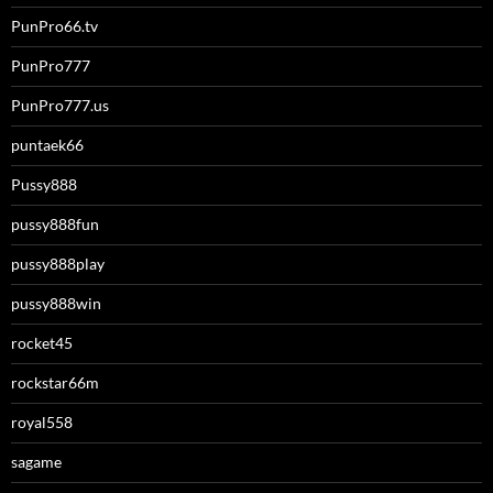
PunPro66.tv
PunPro777
PunPro777.us
puntaek66
Pussy888
pussy888fun
pussy888play
pussy888win
rocket45
rockstar66m
royal558
sagame