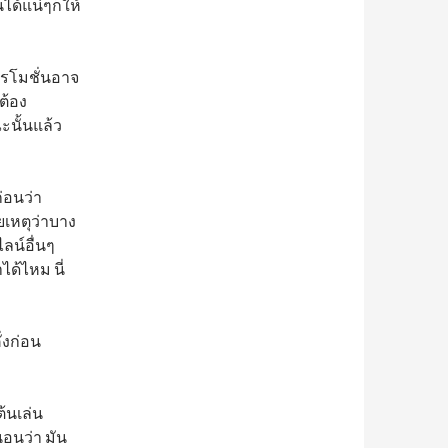
ด้แน่ๆก็ให้
ปรโมชั่นอาจ
ต้อง
ะนั้นแล้ว
ก่อนว่า
ยเหตุว่าบาง
ลน์อื่นๆ
ได้ไหม นี่
่งก่อน
ต้นเล่น
อนว่า มัน