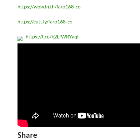
https://wow.in.th/faro168_co
https://cutt.ly/faro168_co
https://t.co/k2LfWRYaqi
Share