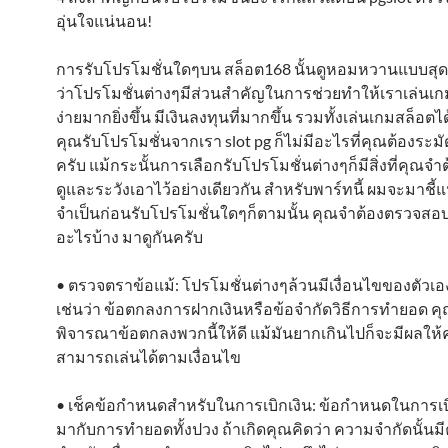
อุ่นใจแน่นอน!
การรับโปรโมชั่นใดๆบน สล็อต168 นั้นดูหอมหวานแบบสุด
ว่าโปรโมชั่นต่างๆมีส่วนสำคัญในการช่วยทำให้เราเล่นเก
ง่ายมากยิ่งขึ้น มีเงินลงทุนที่มากขึ้น รวมทั้งเล่นเกมสล็อตไ
คุณรับโปรโมชั่นจากเรา slot pg ก็ไม่มีอะไรที่คุณต้องระม
ครับ แม้กระนั้นการเลือกรับโปรโมชั่นต่างๆก็มีสิ่งที่คุณจ
ดูและระวังเอาไว้อย่างเดียวกัน สำหรับพาร์ทนี้ ผมจะมาชี้แน
จำเป็นก่อนรับโปรโมชั่นใดๆก็ตามนั้น คุณจำต้องตรวจสอบใ
อะไรบ้าง มาดูกันครับ
• ตรวจตราข้อแม้: โปรโมชั่นต่างๆล้วนมีเงื่อนไขของตัวเองอ
เช่นว่า ข้อตกลงการฝากเงินหรือข้อจำกัดวิธีการทำยอด ค
พิจารณาข้อตกลงพวกนี้ให้ดี แม้มันยากเกินไปก็จะมีผลให้
สามารถเล่นได้ตามเงื่อนไข
• เช็คข้อกำหนดสำหรับในการเบิกเงิน: ข้อกำหนดในการเบ
มากับการทำยอดทั้งปวง ถ้าเกิดคุณคิดว่า ความจำกัดนั้น