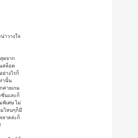
ามน่าวางใจ
่สุดจาก
่นสล็อต
อย่างไรก็
่านั้น
จากค่ายเกม
ชั่นและก็
มพิเศษ ไม่
กมไหนๆก็มี
พลาดล่ะก็
!