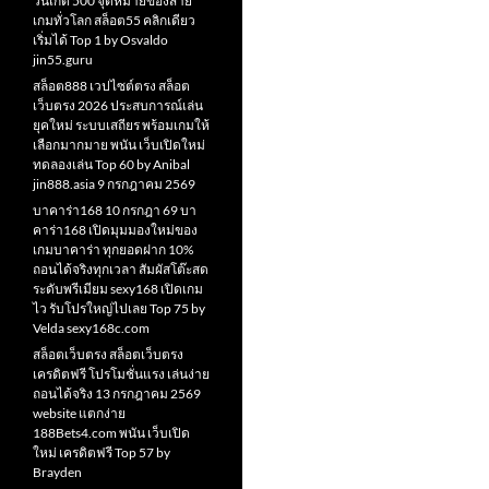
วันเกิด 500 จุดหมายของสาย
เกมทั่วโลก สล็อต55 คลิกเดียว
เริ่มได้ Top 1 by Osvaldo
jin55.guru
สล็อต888 เวปไซต์ตรง สล็อต
เว็บตรง 2026 ประสบการณ์เล่น
ยุคใหม่ ระบบเสถียร พร้อมเกมให้
เลือกมากมาย พนัน เว็บเปิดใหม่
ทดลองเล่น Top 60 by Anibal
jin888.asia 9 กรกฎาคม 2569
บาคาร่า168 10 กรกฎา 69 บา
คาร่า168 เปิดมุมมองใหม่ของ
เกมบาคาร่า ทุกยอดฝาก 10%
ถอนได้จริงทุกเวลา สัมผัสโต๊ะสด
ระดับพรีเมียม sexy168 เปิดเกม
ไว รับโปรใหญ่ไปเลย Top 75 by
Velda sexy168c.com
สล็อตเว็บตรง สล็อตเว็บตรง
เครดิตฟรี โปรโมชั่นแรง เล่นง่าย
ถอนได้จริง 13 กรกฎาคม 2569
website แตกง่าย
188Bets4.com พนัน เว็บเปิด
ใหม่ เครดิตฟรี Top 57 by
Brayden