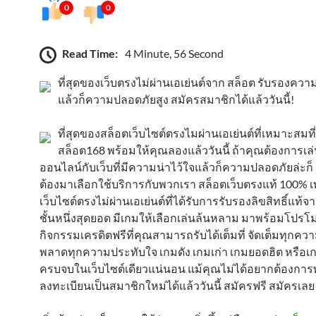
0
0
Read Time:
4 Minute, 56 Second
ที่สุดของเว็บตรงไม่ผ่านเอเย่นต์จาก สล็อต รับรองคว
แล้วก็ความปลอดภัยสูง สมัครสมาชิกได้แล้ววันนี้!
ที่สุดของสล็อตเว็บไซต์ตรงไมผ่านเอเย่นต์ที่เหมาะสมที
สล็อต168 พร้อมให้คุณลองแล้ววันนี้ ถ้าคุณต้องการเล
ออนไลน์กับเว็บที่มีความน่าไว้ใจแล้วก็ความปลอดภัยล่ะก็ 
ต้องมาเลือกใช้บริการกับพวกเรา สล็อตเว็บตรงแท้ 100% เท
เว็บไซต์ตรงไม่ผ่านเอเย่นต์ที่ได้รับการรับรองลิขสิทธิ์แท้
ชั้นหนึ่งสุดยอด มีเกมให้เลือกเล่นล้นหลาม มาพร้อมโปรโม
กิจกรรมเครดิตฟรีที่คุณสามารถรับได้เต็มที่ จัดเต็มทุกควา
พลาดทุกความประทับใจ เกมดัง เกมเก่า เกมยอดฮิต หรือเ
ครบจบในเว็บไซต์เดียวแน่นอน แม้คุณไม่ได้อยากต้องการ
ลงทะเบียนเป็นสมาชิกใหม่ได้แล้ววันนี้ สมัครฟรี สมัครเลย