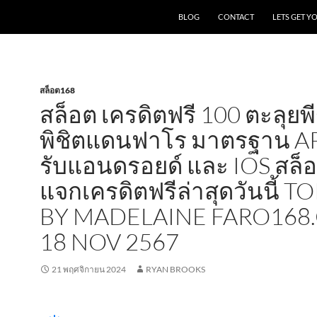
ข้ามไปยังเนื้อหา
BLOG
CONTACT
LETS GET Y
สล็อต168
สล็อต เครดิตฟรี 100 ตะลุยพ
พิชิตแดนฟาโร มาตรฐาน A
รับแอนดรอยด์ และ IOS สล็
แจกเครดิตฟรีล่าสุดวันนี้ T
BY MADELAINE FARO168
18 NOV 2567
21 พฤศจิกายน 2024
RYAN BROOKS