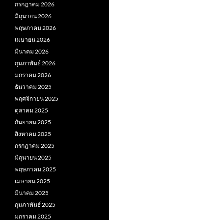
กรกฎาคม 2026
มิถุนายน 2026
พฤษภาคม 2026
เมษายน 2026
มีนาคม 2026
กุมภาพันธ์ 2026
มกราคม 2026
ธันวาคม 2025
พฤศจิกายน 2025
ตุลาคม 2025
กันยายน 2025
สิงหาคม 2025
กรกฎาคม 2025
มิถุนายน 2025
พฤษภาคม 2025
เมษายน 2025
มีนาคม 2025
กุมภาพันธ์ 2025
มกราคม 2025