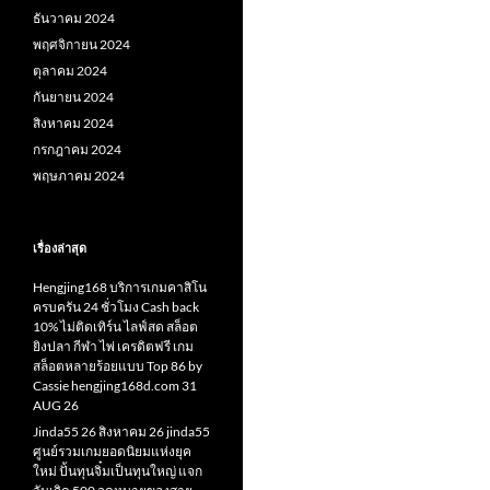
ธันวาคม 2024
พฤศจิกายน 2024
ตุลาคม 2024
กันยายน 2024
สิงหาคม 2024
กรกฎาคม 2024
พฤษภาคม 2024
เรื่องล่าสุด
Hengjing168 บริการเกมคาสิโน
ครบครัน 24 ชั่วโมง Cash back
10% ไม่ติดเทิร์น ไลฟ์สด สล็อต
ยิงปลา กีฬา ไพ่ เครดิตฟรี เกม
สล็อตหลายร้อยแบบ Top 86 by
Cassie hengjing168d.com 31
AUG 26
Jinda55 26 สิงหาคม 26 jinda55
ศูนย์รวมเกมยอดนิยมแห่งยุค
ใหม่ ปั้นทุนจิ๋มเป็นทุนใหญ่ แจก