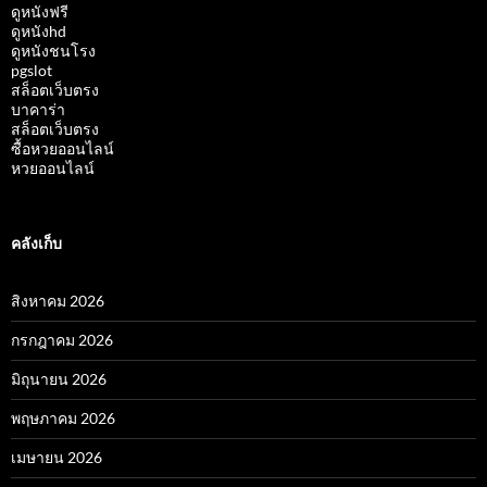
ดูหนังฟรี
ดูหนังhd
ดูหนังชนโรง
pgslot
สล็อตเว็บตรง
บาคาร่า
สล็อตเว็บตรง
ซื้อหวยออนไลน์
หวยออนไลน์
คลังเก็บ
สิงหาคม 2026
กรกฎาคม 2026
มิถุนายน 2026
พฤษภาคม 2026
เมษายน 2026