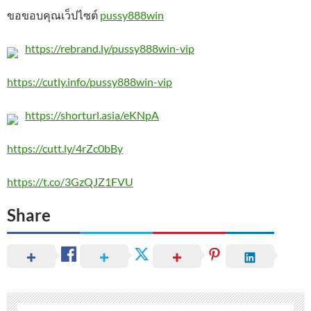
ขอขอบคุณเว็ปไซต์
pussy888win
https://rebrand.ly/pussy888win-vip
https://cutly.info/pussy888win-vip
https://shorturl.asia/eKNpA
https://cutt.ly/4rZc0bBy
https://t.co/3GzQJZ1FVU
Share