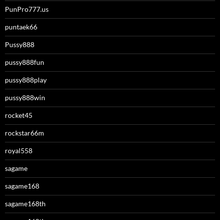
PunPro777.us
puntaek66
Pussy888
pussy888fun
pussy888play
pussy888win
rocket45
rockstar66m
royal558
sagame
sagame168
sagame168th