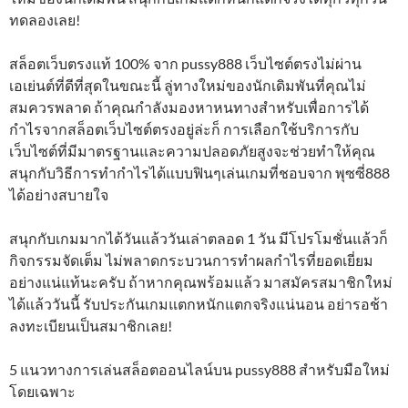
ทดลองเลย!
สล็อตเว็บตรงแท้ 100% จาก pussy888 เว็บไซต์ตรงไม่ผ่าน
เอเย่นต์ที่ดีที่สุดในขณะนี้ ลู่ทางใหม่ของนักเดิมพันที่คุณไม่
สมควรพลาด ถ้าคุณกำลังมองหาหนทางสำหรับเพื่อการได้
กำไรจากสล็อตเว็บไซต์ตรงอยู่ล่ะก็ การเลือกใช้บริการกับ
เว็บไซต์ที่มีมาตรฐานและความปลอดภัยสูงจะช่วยทำให้คุณ
สนุกกับวิธีการทำกำไรได้แบบฟินๆเล่นเกมที่ชอบจาก พุซซี่888
ได้อย่างสบายใจ
สนุกกับเกมมากได้วันแล้ววันเล่าตลอด 1 วัน มีโปรโมชั่นแล้วก็
กิจกรรมจัดเต็ม ไม่พลาดกระบวนการทำผลกำไรที่ยอดเยี่ยม
อย่างแน่แท้นะครับ ถ้าหากคุณพร้อมแล้ว มาสมัครสมาชิกใหม่
ได้แล้ววันนี้ รับประกันเกมแตกหนักแตกจริงแน่นอน อย่ารอช้า
ลงทะเบียนเป็นสมาชิกเลย!
5 แนวทางการเล่นสล็อตออนไลน์บน pussy888 สำหรับมือใหม่
โดยเฉพาะ