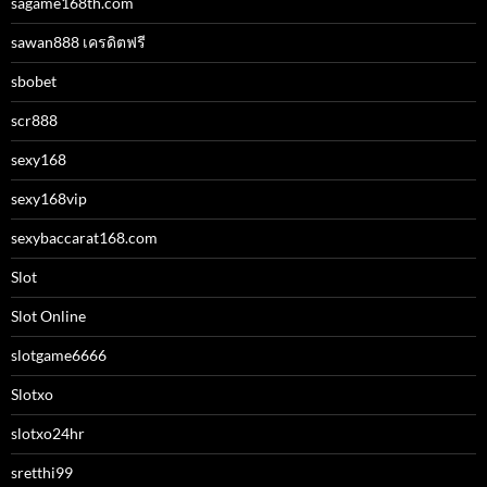
sagame168th.com
sawan888 เครดิตฟรี
sbobet
scr888
sexy168
sexy168vip
sexybaccarat168.com
Slot
Slot Online
slotgame6666
Slotxo
slotxo24hr
sretthi99