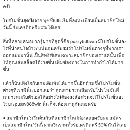
ครับ
โปรโมชั่นสุดปังจาก พุซซี่888 เริ่มที่ลงทะเบียนเป็นสมาชิกใหม่
วันนี้ รับเครดิตฟรี 50% ได้เลย!
สิ่งที่หลายคนอยากรู้มากที่สุดก็คือ pussy888win มีโปรโมชั่นอะ
ไรที่น่าสนใจบ้าง? แน่นอนครับผมว่า โปรโมชั่นต่างๆที่พวกเรา
ออกแบบมานั้น เป็นสิทธิพิเศษเฉพาะสมาชิกของเราแค่นั้น เพื่อ
ให้คุณเล่นสล็อตได้ง่ายขึ้น เพิ่มช่องทางในการทำกำไรได้มาก
ขึ้น
แล้วก็บันเทิงใจกับเกมเดิมพันได้มากขึ้นอีกด้วย ซึ่งโปรโมชั่น
ต่างๆที่เรามีนั้น บอกเลยว่า คุณสามารถเลือกรับโปรโมชั่นที่
เหมาะสมกับตัวเองได้อย่างไม่ต้องสงสัย ส่วนจะมีโปรโมชั่นอะ
ไรบน pussy888win นั้น ก็จะต้องมาดูกันเลยครับ
• สมาชิกใหม่: เริ่มต้นกันที่สมาชิกใหม่ก่อนเลยครับผม สมัคร
เป็นสมาชิกใหม่วันนี้ ฝากเงินรวมทั้งรับเครดิตฟรี 50% กันได้เลย