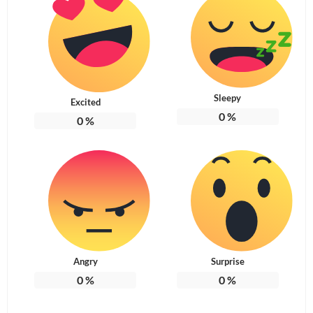
Sleepy
Excited
0
%
0
%
Angry
Surprise
0
%
0
%