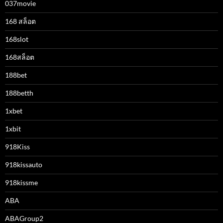
037movie
168 สล็อต
168slot
168สล็อต
188bet
188betth
1xbet
1xbit
918Kiss
918kissauto
918kissme
ABA
ABAGroup2