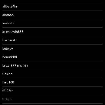
allbet24hr
alot666
amb slot
askyouwin888
Baccarat
betway
bonus888
brazil999 ทางเข้า
Casino
faro168
ff123th
fullslot