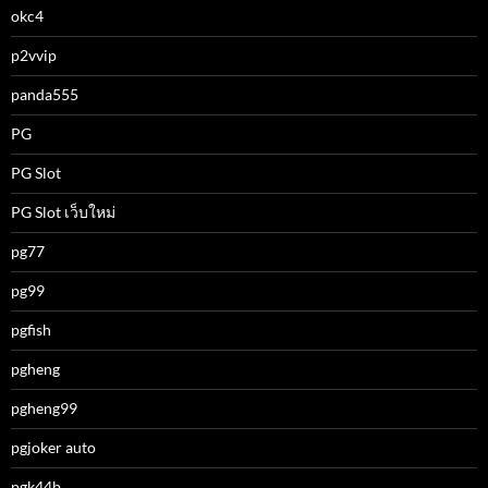
okc4
p2vvip
panda555
PG
PG Slot
PG Slot เว็บใหม่
pg77
pg99
pgfish
pgheng
pgheng99
pgjoker auto
pgk44b