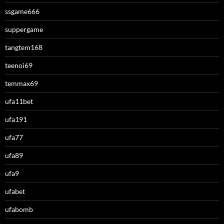
ssgame666
suppergame
tangtem168
teenoi69
temmax69
ufa11bet
ufa191
ufa77
ufa89
ufa9
ufabet
ufabomb