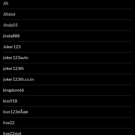
Jili
Jilislot
Jinda55
jinda888
Joker123
joker123auto
joker123th
joker123th.co.in
kingdom66
kiss918
lion123สล็อต
live22
live22slot