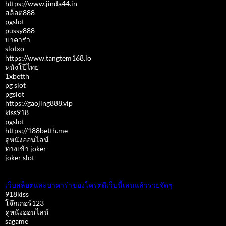
https://www.jinda44.in
สล็อต888
pgslot
pussy888
บาคาร่า
slotxo
https://www.tangtem168.io
หนังโป๊ไทย
1xbetth
pg slot
pgslot
https://gaojing888.vip
kiss918
pgslot
https://188betth.me
ดูหนังออนไลน์
ทางเข้า joker
joker slot
เว็บสล็อตและบาคาร่าของโครตดีเว็บนี้เล่นแล้วรวยจัดๆ
918kiss
โจ๊กเกอร์123
ดูหนังออนไลน์
sagame