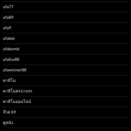
ufa77
ufa89
ufa9
ufabet
ufabomb
ufafox88
ufawinner88
คาสิโน
คาสิโนครบวงจร
คาสิโนออนไลน์
จ๊วด 69
ดูหนัง