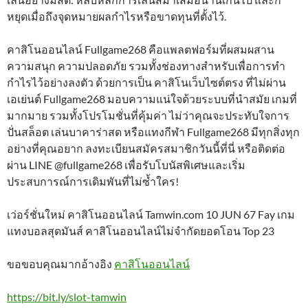
หยุดเมื่อถึงจุดหมายผลกำไรหรือขาดทุนที่ตั้งไว้.
คาสิโนออนไลน์ Fullgame268 คือแพลตฟอร์มที่ผสมผสาน
ความสนุก ความปลอดภัย รวมทั้งช่องทางสำหรับเพื่อการทำ
กำไรไว้อย่างลงตัว ด้วยการเป็น คาสิโนเว็บไซต์ตรง ที่ไม่ผ่าน
เอเย่นต์ Fullgame268 มอบความแน่ใจด้วยระบบที่นำสมัย เกมที่
มากมาย รวมทั้งโปรโมชั่นที่คุ้มค่า ไม่ว่าคุณจะประทับใจการ
ปั่นสล็อต เล่นบาคาร่าสด หรือแทงกีฬา Fullgame268 มีทุกสิ่งทุก
อย่างที่คุณอยาก ลงทะเบียนสมัครสมาชิกวันนี้ที่นี่ หรือติดต่อ
ผ่าน LINE @fullgame268 เพื่อรับโบนัสพิเศษและเริ่ม
ประสบการณ์การเดิมพันที่ไม่ซ้ำใคร!
เว่อร์ชั่นใหม่ คาสิโนออนไลน์ Tamwin.com 10 JUN 67 Fay เกม
แทงบอลสุดมันส์ คาสิโนออนไลน์ไม่จำกัดยอดโอน Top 23
ขอขอบคุณมากอ้างอิง
คาสิโนออนไลน์
https://bit.ly/slot-tamwin