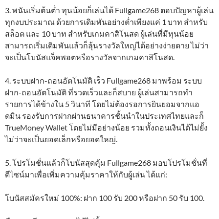
3. พนันเริ่มต้นต่ำ ทุนน้อยก็เล่นได้ Fullgame268 ตอบปัญหาผู้เล่น
ทุกงบประมาณ ด้วยการเดิมพันอย่างต่ำเพียงแค่ 1 บาท สำหรับ
สล็อต และ 10 บาท สำหรับเกมคาสิโนสด ผู้เล่นที่มีทุนน้อย
สามารถเริ่มเดิมพันแล้วก็ลุ้นรางวัลใหญ่ได้อย่างง่ายดาย ไม่ว่า
จะเป็นโบนัสแจ็คพอตหรือรางวัลจากเกมคาสิโนสด.
4. ระบบฝาก-ถอนอัตโนมัติ เร็ว Fullgame268 มาพร้อม ระบบ
ฝาก-ถอนอัตโนมัติ ที่รวดเร็วและก็สบาย ผู้เล่นสามารถทำ
รายการได้ข้างใน 5 วินาที โดยไม่ต้องรอการยินยอมจากแอ
ดมิน รองรับการฝากผ่านธนาคารชั้นนำในประเทศไทยและก็
TrueMoney Wallet โดยไม่มีอย่างน้อย รวมทั้งถอนเงินได้ไม่ยั้ง
ไม่ว่าจะเป็นยอดเล็กหรือยอดใหญ่.
5. โปรโมชั่นแล้วก็โบนัสสุดคุ้ม Fullgame268 มอบโปรโมชั่นที่
ดีไซน์มาเพื่อเพิ่มความคุ้มราคาให้กับผู้เล่น ได้แก่:
โบนัสสมัครใหม่ 100%: ฝาก 100 รับ 200 หรือฝาก 50 รับ 100.