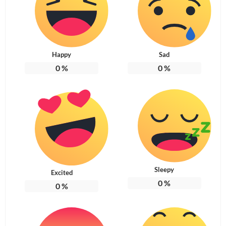
Happy
Sad
0
%
0
%
Sleepy
Excited
0
%
0
%