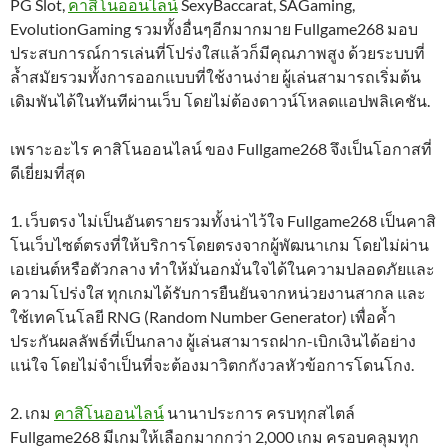
PG Slot,
คาสิโนออนไลน์
SexyBaccarat, SAGaming,
EvolutionGaming รวมทั้งอื่นๆอีกมากมาย Fullgame268 มอบ
ประสบการณ์การเล่นที่โปร่งใสแล้วก็มีคุณภาพสูง ด้วยระบบที่
ล้ำสมัยรวมทั้งการออกแบบที่ใช้งานง่าย ผู้เล่นสามารถเริ่มต้น
เดิมพันได้ในทันทีผ่านเว็บ โดยไม่ต้องดาวน์โหลดแอปพลิเคชัน.
เพราะอะไร คาสิโนออนไลน์ ของ Fullgame268 จึงเป็นโอกาสที่
ดีเยี่ยมที่สุด
1. เว็บตรง ไม่เป็นอันตรายรวมทั้งน่าไว้ใจ Fullgame268 เป็นคาสิ
โนเว็บไซต์ตรงที่ให้บริการโดยตรงจากผู้พัฒนาเกม โดยไม่ผ่าน
เอเย่นต์หรือตัวกลาง ทำให้มั่นอกมั่นใจได้ในความปลอดภัยและ
ความโปร่งใส ทุกเกมได้รับการยืนยันจากหน่วยงานสากล และ
ใช้เทคโนโลยี RNG (Random Number Generator) เพื่อค้ำ
ประกันผลลัพธ์ที่เป็นกลาง ผู้เล่นสามารถฝาก-เบิกเงินได้อย่าง
แน่ใจ โดยไม่จำเป็นที่จะต้องมาวิตกกังวลหัวข้อการโดนโกง.
2. เกม
คาสิโนออนไลน์
นานาประการ ครบทุกสไตล์
Fullgame268 มีเกมให้เลือกมากกว่า 2,000 เกม ครอบคลุมทุก