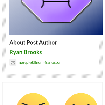
About Post Author
Ryan Brooks
noreply@linum-france.com