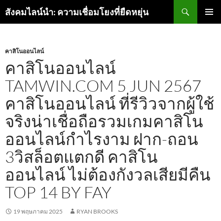
ค้นหา
สังคมไลน์นำ: ความเชื่อมโยงที่ยืดหยุ่น
ข้าม
เมนูหลัก
ไป
ยัง
เนื้อหา
คาสิโนออนไลน์
คาสิโนออนไลน์
TAMWIN.COM 5 JUN 2567
คาสิโนออนไลน์ ที่รีวิวจากผู้ใช้
จริงน่าเชื่อถือรวมเกมคาสิโน
ออนไลน์กำไรงาม ฝาก-ถอน
3วิสล็อตแตกดี คาสิโน
ออนไลน์ ไม่ต้องกังวลเสียมีคืน
TOP 14 BY FAY
19 พฤษภาคม 2025
RYAN BROOKS