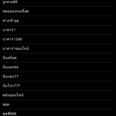
ถูกหวย88
ทดลองเล่นสล็อต
ทางเข้าpg
บาคาร่า
บาคาร่า168
บาคาร่าออนไลน์
ปั่นสล็อต
ปั่นแตก66
ปั่นแตก77
ปั่นโปร777
พนันออนไลน์
พอต
พุซซี่888