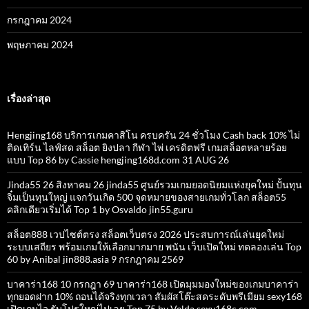
กรกฎาคม 2024
พฤษภาคม 2024
เรื่องล่าสุด
Hengjing168 บริการเกมคาสิโน ครบครัน 24 ชั่วโมง Cash back 10% ไม่
ติดเทิร์น ไลฟ์สด สล็อต ยิงปลา กีฬา ไพ่ เครดิตฟรี เกมสล็อตหลายร้อย
แบบ Top 86 by Cassie hengjing168d.com 31 AUG 26
Jinda55 26 สิงหาคม 26 jinda55 ศูนย์รวมเกมยอดนิยมแห่งยุคใหม่ ปั้นทุน
จิ๋มเป็นทุนใหญ่ แจกวันเกิด 500 จุดหมายของสายเกมทั่วโลก สล็อต55
คลิกเดียวเริ่มได้ Top 1 by Osvaldo jin55.guru
สล็อต888 เวปไซต์ตรง สล็อตเว็บตรง 2026 ประสบการณ์เล่นยุคใหม่
ระบบเสถียร พร้อมเกมให้เลือกมากมาย พนัน เว็บเปิดใหม่ ทดลองเล่น Top
60 by Anibal jin888.asia 9 กรกฎาคม 2569
บาคาร่า168 10 กรกฎา 69 บาคาร่า168 เปิดมุมมองใหม่ของเกมบาคาร่า
ทุกยอดฝาก 10% ถอนได้จริงทุกเวลา สัมผัสโต๊ะสดระดับพรีเมียม sexy168
เปิดเกมไว รับโปรใหญ่ไปเลย Top 75 by Velda sexy168c.com