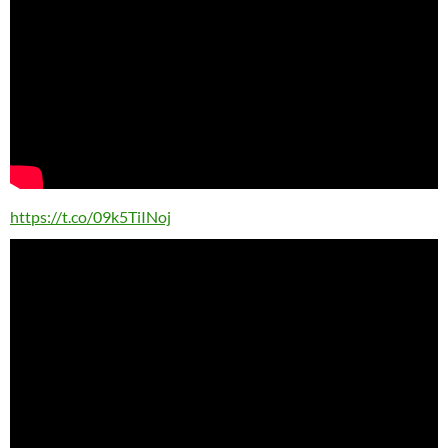
https://t.co/09k5TiINoj