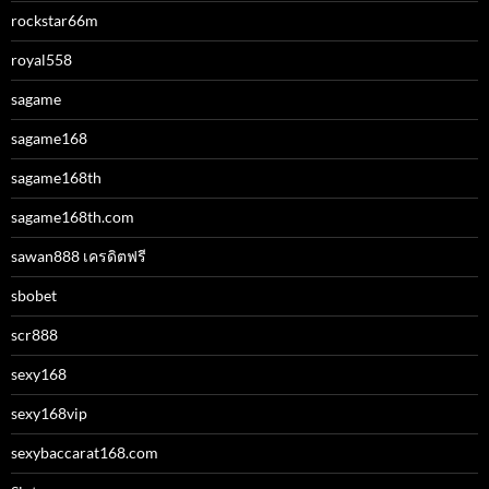
rockstar66m
royal558
sagame
sagame168
sagame168th
sagame168th.com
sawan888 เครดิตฟรี
sbobet
scr888
sexy168
sexy168vip
sexybaccarat168.com