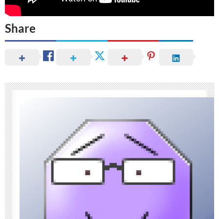
Share