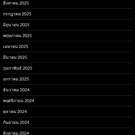
สิงหาคม 2025
กรกฎาคม 2025
มิถุนายน 2025
พฤษภาคม 2025
เมษายน 2025
มีนาคม 2025
กุมภาพันธ์ 2025
มกราคม 2025
ธันวาคม 2024
พฤศจิกายน 2024
ตุลาคม 2024
กันยายน 2024
สิงหาคม 2024