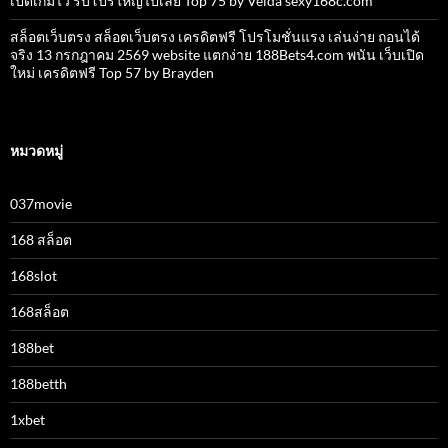
เปิดเกมไว รับโปรใหญ่ไปเลย Top 75 by Velda sexy168c.com
สล็อตเว็บตรง สล็อตเว็บตรง เครดิตฟรี โปรโมชั่นแรง เล่นง่าย ถอนได้
จริง 13 กรกฎาคม 2569 website แตกง่าย 188Bets4.com พนัน เว็บเปิด
ใหม่ เครดิตฟรี Top 57 by Brayden
หมวดหมู่
037movie
168 สล็อต
168slot
168สล็อต
188bet
188betth
1xbet