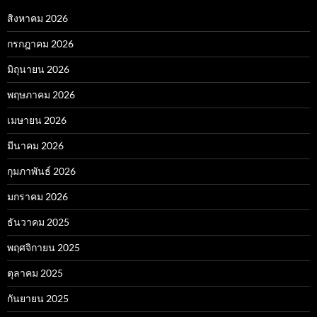
สิงหาคม 2026
กรกฎาคม 2026
มิถุนายน 2026
พฤษภาคม 2026
เมษายน 2026
มีนาคม 2026
กุมภาพันธ์ 2026
มกราคม 2026
ธันวาคม 2025
พฤศจิกายน 2025
ตุลาคม 2025
กันยายน 2025