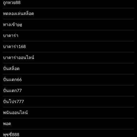
ถูกหวย88
ทดลองเล่นสล็อต
ทางเข้าpg
บาคาร่า
บาคาร่า168
บาคาร่าออนไลน์
ปั่นสล็อต
ปั่นแตก66
ปั่นแตก77
ปั่นโปร777
พนันออนไลน์
พอต
พุซซี่888