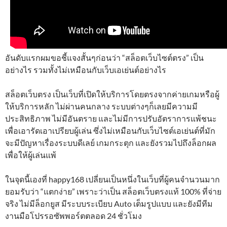
อันดับแรกผมขอชี้แจงสั้นๆก่อนว่า “สล็อตเว็บไซต์ตรง” เป็น
อย่างไร รวมทั้งไม่เหมือนกับเว็บเอเย่นต์อย่างไร
สล็อตเว็บตรง เป็นเว็บที่เปิดให้บริการโดยตรงจากค่ายเกมหรือผู้
ให้บริการหลัก ไม่ผ่านคนกลาง ระบบต่างๆก็เลยมีความมี
ประสิทธิภาพ ไม่มีอันตราย และไม่มีการปรับอัตราการแพ้ชนะ
เพื่อเอารัดเอาเปรียบผู้เล่น ซึ่งไม่เหมือนกับเว็บไซต์เอเย่นต์ที่มัก
จะมีปัญหาเรื่องระบบดีเลย์ เกมกระตุก และยังรวมไปถึงล็อกผล
เพื่อให้ผู้เล่นแพ้
ในจุดนี้เองที่ happy168 เปลี่ยนเป็นหนึ่งในเว็บที่ผู้คนจำนวนมาก
ยอมรับว่า “แตกง่าย” เพราะว่าเป็น สล็อตเว็บตรงแท้ 100% ที่จ่าย
จริง ไม่มีล็อกยูส มีระบบระเบียบ Auto เต็มรูปแบบ และยังมีทีม
งานมือโปรรอซัพพอร์ตตลอด 24 ชั่วโมง