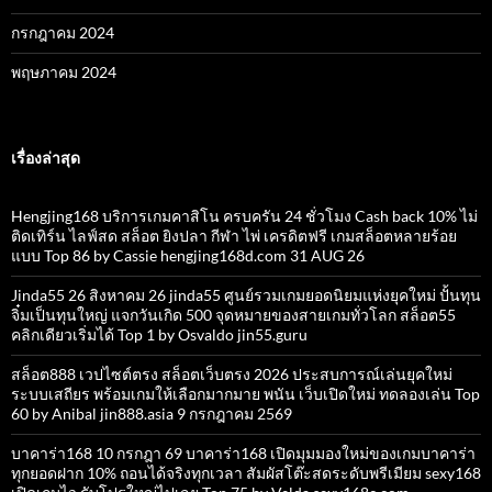
กรกฎาคม 2024
พฤษภาคม 2024
เรื่องล่าสุด
Hengjing168 บริการเกมคาสิโน ครบครัน 24 ชั่วโมง Cash back 10% ไม่
ติดเทิร์น ไลฟ์สด สล็อต ยิงปลา กีฬา ไพ่ เครดิตฟรี เกมสล็อตหลายร้อย
แบบ Top 86 by Cassie hengjing168d.com 31 AUG 26
Jinda55 26 สิงหาคม 26 jinda55 ศูนย์รวมเกมยอดนิยมแห่งยุคใหม่ ปั้นทุน
จิ๋มเป็นทุนใหญ่ แจกวันเกิด 500 จุดหมายของสายเกมทั่วโลก สล็อต55
คลิกเดียวเริ่มได้ Top 1 by Osvaldo jin55.guru
สล็อต888 เวปไซต์ตรง สล็อตเว็บตรง 2026 ประสบการณ์เล่นยุคใหม่
ระบบเสถียร พร้อมเกมให้เลือกมากมาย พนัน เว็บเปิดใหม่ ทดลองเล่น Top
60 by Anibal jin888.asia 9 กรกฎาคม 2569
บาคาร่า168 10 กรกฎา 69 บาคาร่า168 เปิดมุมมองใหม่ของเกมบาคาร่า
ทุกยอดฝาก 10% ถอนได้จริงทุกเวลา สัมผัสโต๊ะสดระดับพรีเมียม sexy168