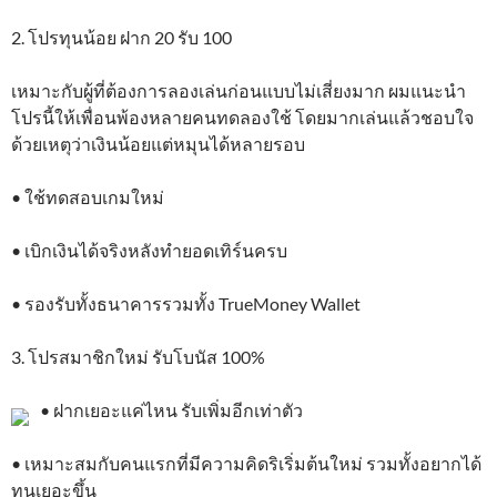
2. โปรทุนน้อย ฝาก 20 รับ 100
เหมาะกับผู้ที่ต้องการลองเล่นก่อนแบบไม่เสี่ยงมาก ผมแนะนำ
โปรนี้ให้เพื่อนพ้องหลายคนทดลองใช้ โดยมากเล่นแล้วชอบใจ
ด้วยเหตุว่าเงินน้อยแต่หมุนได้หลายรอบ
• ใช้ทดสอบเกมใหม่
• เบิกเงินได้จริงหลังทำยอดเทิร์นครบ
• รองรับทั้งธนาคารรวมทั้ง TrueMoney Wallet
3. โปรสมาชิกใหม่ รับโบนัส 100%
• ฝากเยอะแค่ไหน รับเพิ่มอีกเท่าตัว
• เหมาะสมกับคนแรกที่มีความคิดริเริ่มต้นใหม่ รวมทั้งอยากได้
ทุนเยอะขึ้น