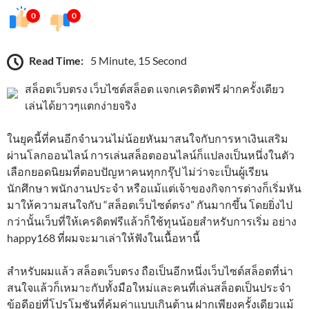
0
0
Read Time:
5 Minute, 15 Second
สล็อตเว็บตรง เว็บไซต์สล็อต แจกเครดิตฟรี ฝากครั้งเดียว
เล่นได้ยาวๆแตกง่ายจริง
ในยุคนี้ที่คนอีกจำนวนไม่น้อยหันมาสนใจกับการหาเงินเสริม
ผ่านโลกออนไลน์ การเล่นสล็อตออนไลน์ก็แปลงเป็นหนึ่งในตัว
เลือกยอดนิยมที่ตอบปัญหาคนทุกกรุ๊ป ไม่ว่าจะเป็นผู้เรียน
นักศึกษา พนักงานประจำ หรือแม้แต่เจ้าของกิจการต่างก็เริ่มหัน
มาให้ความสนใจกับ “สล็อตเว็บไซต์ตรง” กันมากขึ้น โดยยิ่งไป
กว่านั้นเว็บที่ให้เครดิตฟรีแล้วก็ใช้ทุนน้อยสำหรับการเริ่ม อย่าง
happy168 ที่ผมจะมาเล่าให้ฟังในเนื้อหานี้
สำหรับผมแล้ว สล็อตเว็บตรง ถือเป็นอีกหนึ่งเว็บไซต์สล็อตที่น่า
สนใจแล้วก็เหมาะกับทั้งมือใหม่และคนที่เล่นสล็อตเป็นประจำ
ข้อดีอยู่ที่โปรโมชันที่คุ้มค่าแบบเกินต้าน ฝากเพียงครั้งเดียวแม้