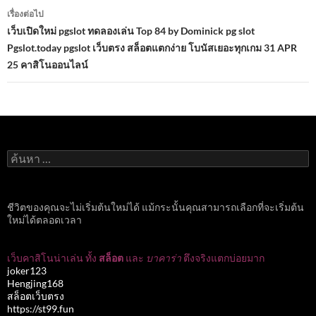
เรื่องต่อไป
เว็บเปิดใหม่ pgslot ทดลองเล่น Top 84 by Dominick pg slot
Pgslot.today pgslot เว็บตรง สล็อตแตกง่าย โบนัสเยอะทุกเกม 31 APR
25 คาสิโนออนไลน์
ค้นหา
สำหรับ:
ชีวิตของคุณจะไม่เริ่มต้นใหม่ได้ แม้กระนั้นคุณสามารถเลือกที่จะเริ่มต้น
ใหม่ได้ตลอดเวลา
เว็บคาสิโนน่าเล่น ทั้ง
สล็อต
และ
บาคาร่า
ตึงจริงแตกบ่อยมาก
joker123
Hengjing168
สล็อตเว็บตรง
https://st99.fun