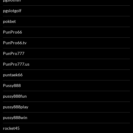
pgslotgolf
pokbet
PunPro66
PunPro66.tv
PunPro777
PunPro777.us
puntaek66
Pussy888
pussy888fun
pussy888play
pussy888win
rocket45