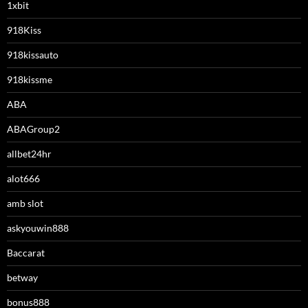
1xbit
918Kiss
918kissauto
918kissme
ABA
ABAGroup2
allbet24hr
alot666
amb slot
askyouwin888
Baccarat
betway
bonus888