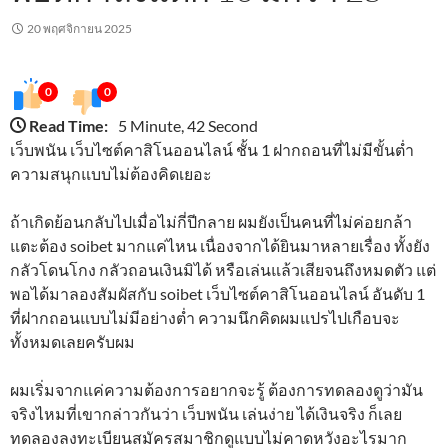
20 พฤศจิกายน 2025
0
0
Read Time:
5 Minute, 42 Second
เว็บพนัน เว็บไซต์คาสิโนออนไลน์ ชั้น 1 ฝากถอนที่ไม่มีขั้นต่ำ
ความสนุกแบบไม่ต้องคิดเยอะ
ถ้าเกิดย้อนกลับไปเมื่อไม่กี่ปีกลาย ผมยังเป็นคนที่ไม่ค่อยกล้า
แตะต้อง soibet มากแค่ไหน เนื่องจากได้ยินมาหลายเรื่อง ทั้งยัง
กลัวโดนโกง กลัวถอนเงินมิได้ หรือเล่นแล้วเสียจนถึงหมดตัว แต่
พอได้มาลองสัมผัสกับ soibet เว็บไซต์คาสิโนออนไลน์ อันดับ 1
ที่ฝากถอนแบบไม่มีอย่างต่ำ ความนึกคิดผมแปรไปเกือบจะ
ทั้งหมดเลยครับผม
ผมเริ่มจากแค่ความต้องการอยากจะรู้ ต้องการทดลองดูว่ามัน
จริงไหมที่เขากล่าวกันว่า เว็บพนัน เล่นง่าย ได้เงินจริง ก็เลย
ทดลองลงทะเบียนสมัครสมาชิกดูแบบไม่คาดหวังอะไรมาก