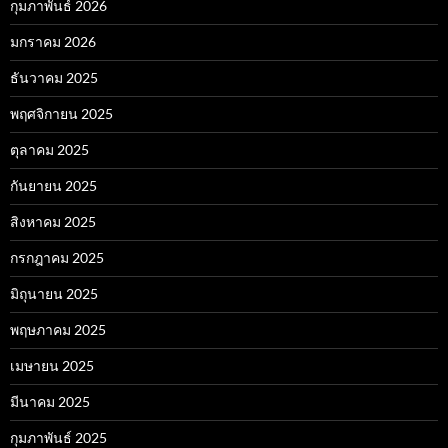
กุมภาพันธ์ 2026
มกราคม 2026
ธันวาคม 2025
พฤศจิกายน 2025
ตุลาคม 2025
กันยายน 2025
สิงหาคม 2025
กรกฎาคม 2025
มิถุนายน 2025
พฤษภาคม 2025
เมษายน 2025
มีนาคม 2025
กุมภาพันธ์ 2025