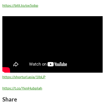
https://bitt.to/ox5obp
https://shorturl.asia/1IbLP
https://t.co/YxnHubpIah
Share