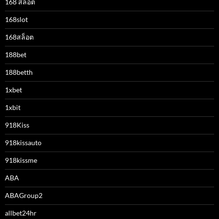
168 สล็อต
168slot
168สล็อต
188bet
188betth
1xbet
1xbit
918Kiss
918kissauto
918kissme
ABA
ABAGroup2
allbet24hr