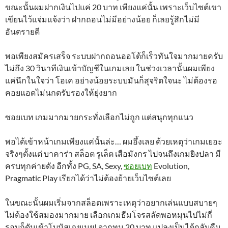
ขณะนั้นผมฝากเงินไปแค่ 20 บาท เพียงแค่นั้น เพราะเว็บไซต์เขา
เขียนไว้แจ่มแจ้งว่า ฝากถอนไม่มีอย่างน้อย ก็เลยรู้สึกไม่มี
อันตรายดี
พอเพียงสมัครเสร็จ ระบบฝากถอนออโต้ก็เร็วทันใจมากมายครับ
ไม่ถึง 30 วินาทีเงินเข้าบัญชีในเกมเลย ในช่วงเวลานั้นผมเพียง
แค่นึกในใจว่า โอเค อย่างน้อยระบบมันก็สุจริตใจนะ ไม่ต้องรอ
คอยแอดไม่นกดรับรองให้ยุ่งยาก
ซอยเบท เกมมากมายกระทั่งเลือกไม่ถูก แต่สนุกทุกแนว
พอได้เข้าหน้าเกมเพียงแค่นั้นล่ะ… ผมอึ้งเลย ด้วยเหตุว่าเกมเยอะ
จริงๆตั้งแต่ บาคาร่า สล็อต รูเล็ต เสือมังกร ไปจนถึงเกมยิงปลา มี
ครบทุกค่ายดัง อีกทั้ง PG, SA, Sexy,
ซอยเบท
Evolution,
Pragmatic Play เรียกได้ว่าไม่ต้องย้ายเว็บไซต์เลย
ในขณะนั้นผมเริ่มจากสล็อตเพราะเหตุว่าอยากเล่นแบบสบายๆ
ไม่ต้องใช้สมองมากมาย เลือกเกมธีมโจรสลัดพอหมุนไปไม่กี่
รอบก็ดันเข้าโบนัสเฉยเมย! จากทุน 20 บาท แปลงเป็นได้กลับคืน