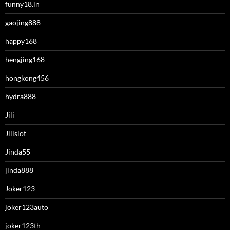
funny18.in
gaojing888
happy168
hengjing168
hongkong456
hydra888
Jili
Jilislot
Jinda55
jinda888
Joker123
joker123auto
joker123th