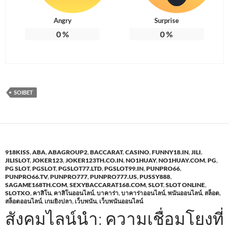
Angry
Surprise
0
%
0
%
SOIBET
918KISS
,
ABA
,
ABAGROUP2
,
BACCARAT
,
CASINO
,
FUNNY18.IN
,
JILI
,
JILISLOT
,
JOKER123
,
JOKER123TH.CO.IN
,
NO1HUAY
,
NO1HUAY.COM
,
PG
,
PG SLOT
,
PGSLOT
,
PGSLOT77.LTD
,
PGSLOT99.IN
,
PUNPRO66
,
PUNPRO66.TV
,
PUNPRO777
,
PUNPRO777.US
,
PUSSY888
,
SAGAME168TH.COM
,
SEXYBACCARAT168.COM
,
SLOT
,
SLOT ONLINE
,
SLOTXO
,
คาสิโน
,
คาสิโนออนไลน์
,
บาคาร่า
,
บาคาร่าออนไลน์
,
พนันออนไลน์
,
สล็อต
,
สล็อตออนไลน์
,
เกมยิงปลา
,
เว็บพนัน
,
เว็บพนันออนไลน์
สังคมไลน์นำ: ความเชื่อมโยงที่