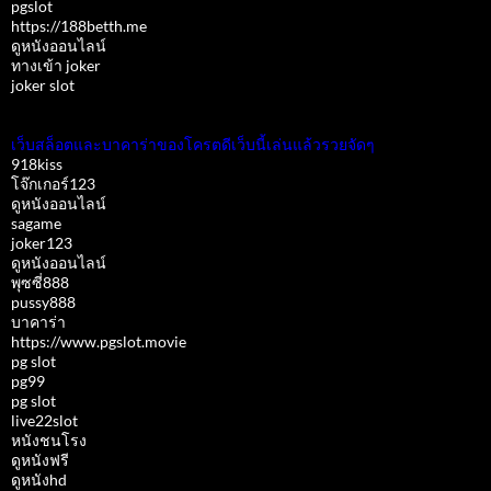
pgslot
https://188betth.me
ดูหนังออนไลน์
ทางเข้า joker
joker slot
เว็บสล็อตและบาคาร่าของโครตดีเว็บนี้เล่นแล้วรวยจัดๆ
918kiss
โจ๊กเกอร์123
ดูหนังออนไลน์
sagame
joker123
ดูหนังออนไลน์
พุซซี่888
pussy888
บาคาร่า
https://www.pgslot.movie
pg slot
pg99
pg slot
live22slot
หนังชนโรง
ดูหนังฟรี
ดูหนังhd