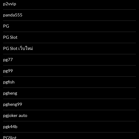
p2vvip
panda555
PG
PG Slot
PG Slot เว็บใหม่
pg77
pg99
pgfish
pgheng
pgheng99
pgjoker auto
pgk44b
PGSlot