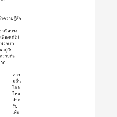
ล้วความรู้สึก
ง หรือบาง
พียงแต่ไม่
องพวกเรา
อยู่กับ
บทราบต่อ
มาก
ควา
มลื่น
ไถล
ไหล
สำห
รับ
เพื่อ