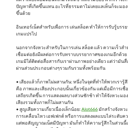
ปัญหาที่เกิดขึ้นแทน อะไรที่ธรรมดาไม่เคยแลเห็นก็จะมอง
ขึ้นด้วย
อินเทอร์เน็ตสำหรับเพื่อการ เล่นสล็อต ทำให้การรับรู้บร
เกมแปรไป
นอกจากจังหวะสำหรับในการเล่น สล็อต แล้ว ความเร็วสำ
เชื่อมต่อยังมีผลต่อการรับทราบบรรยากาศของเกมอีกด้วย 
เกมมิได้ติดต่อสื่อสารกับเราผ่านภาพอย่างเดียว แต่ว่ามันสื
ผ่านส่วนประกอบต่างๆรวมกันรวมทั้งพร้อมกัน
• เสียงแล้วก็ภาพไม่ผสานกัน: หนึ่งในจุดที่ทำให้พวกเรารู้สึ
คือ ภาพและเสียงประกอบนั้นเกี่ยวข้องกัน แต่เมื่อมีการเชื่อ
เสถียรเกิดขึ้น การแสดงผลบางส่วนชักช้า ทำให้จังหวะม
เสียงรวมทั้งภาพก็ไม่ผสานกัน
• สูญเสียความเกี่ยวเนื่องเล็กน้อย:
Alot666
มักสร้างจังหว
การเคลื่อนไหว เอฟเฟกต์ หรือการแสดงผลแบบไล่ระดับควา
แต่พอสัญญาณเน็ตมีปัญหา มันก็ทำให้ความรู้สึกในส่วนนี้เ