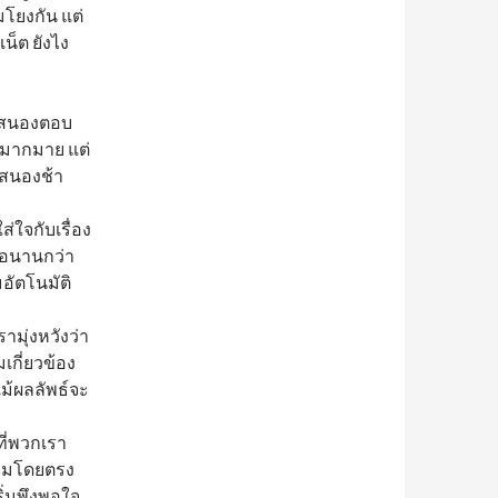
มโยงกัน แต่
น็ต ยังไง
จะสนองตอบ
นมากมาย แต่
สนองช้า
่ใจกับเรื่อง
งรอนานกว่า
อัตโนมัติ
ามุ่งหวังว่า
เกี่ยวข้อง
ม้ผลลัพธ์จะ
ี่พวกเรา
เกมโดยตรง
ิ่มพึงพอใจ