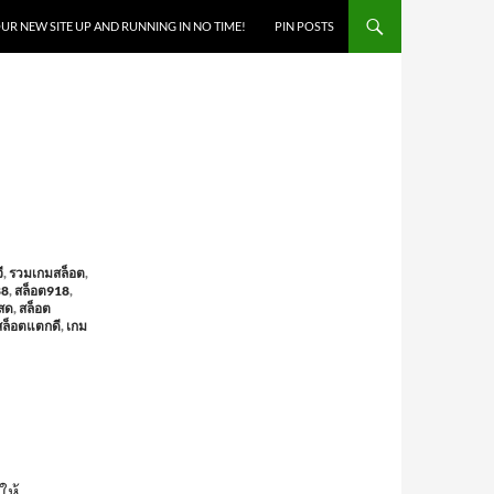
OUR NEW SITE UP AND RUNNING IN NO TIME!
PIN POSTS
ี
,
รวมเกมสล็อต
,
88
,
สล็อต918
,
สด
,
สล็อต
สล็อตแตกดี
,
เกม
ให้