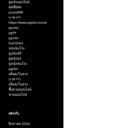
ดูหนังออนไลน์
พุซซี่888
pussy888
บาคาร่า
https://www.pgslot.movie
pg slot
pg99
pg slot
live22slot
หนังชนโรง
ดูหนังฟรี
ดูหนังhd
ดูหนังชนโรง
pgslot
สล็อตเว็บตรง
บาคาร่า
สล็อตเว็บตรง
ซื้อหวยออนไลน์
หวยออนไลน์
คลังเก็บ
สิงหาคม 2026