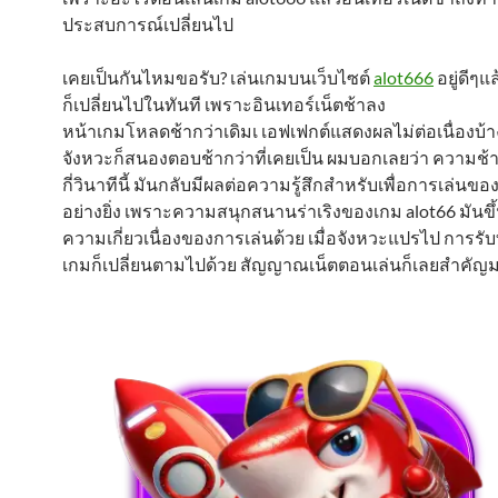
ประสบการณ์เปลี่ยนไป
เคยเป็นกันไหมขอรับ? เล่นเกมบนเว็บไซต์
alot666
อยู่ดีๆแ
ก็เปลี่ยนไปในทันที เพราะอินเทอร์เน็ตช้าลง
หน้าเกมโหลดช้ากว่าเดิมเ เอฟเฟกต์แสดงผลไม่ต่อเนื่องบ้า
จังหวะก็สนองตอบช้ากว่าที่เคยเป็น ผมบอกเลยว่า ความช้าเ
กี่วินาทีนี้ มันกลับมีผลต่อความรู้สึกสำหรับเพื่อการเล่นข
อย่างยิ่ง เพราะความสนุกสนานร่าเริงของเกม alot66 มันขึ้น
ความเกี่ยวเนื่องของการเล่นด้วย เมื่อจังหวะแปรไป การรั
เกมก็เปลี่ยนตามไปด้วย สัญญาณเน็ตตอนเล่นก็เลยสำคัญ