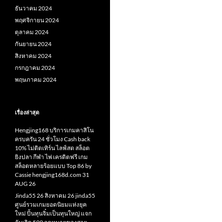
ธันวาคม 2024
พฤศจิกายน 2024
ตุลาคม 2024
กันยายน 2024
สิงหาคม 2024
กรกฎาคม 2024
พฤษภาคม 2024
เรื่องล่าสุด
Hengjing168 บริการเกมคาสิโน
ครบครัน 24 ชั่วโมง Cash back
10% ไม่ติดเทิร์น ไลฟ์สด สล็อต
ยิงปลา กีฬา ไพ่ เครดิตฟรี เกม
สล็อตหลายร้อยแบบ Top 86 by
Cassie hengjing168d.com 31
AUG 26
Jinda55 26 สิงหาคม 26 jinda55
ศูนย์รวมเกมยอดนิยมแห่งยุค
ใหม่ ปั้นทุนจิ๋มเป็นทุนใหญ่ แจก