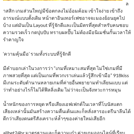
ล
าสสิก เกมส่วนใหญ่มีข้อตกลงไม่อ้อมค้อม เข้าใจง่าย เข้าถึง
อารมณ์แบบดั้งเดิม หน้าตาอินเทอร์เฟซอาจจะมองย้อนยุคไป
บ้าง แต่มันเป็น Layout ที่รู้จักดีและเป็นมิตรที่สุดสำหรับคนชอบ
ความรวดเร็ว กดปุบปับ ทราบผลปั๊บ ไม่ต้องมีอนิเมชั่นกั้นเวลาให้
รำคาญใจ
‘ความคุ้นมือ’ รวมทั้งระบบที่รู้จักดี
มีคำบอกเล่าในวงการว่า “เกมที่เหมาะสมที่สุด ไม่ใช่เกมที่มี
ภาพสวยที่สุด แต่เป็นเกมที่พวกเราเล่นแล้วรู้สึกเข้ามือ” 918kiss
มีเกมระดับตำนานหลายเกมที่ค่ายอื่นพยายามทำเลียนแบบ แต่
ว่าทำอย่างไรก็ไม่ได้ฟีลลิ่งเดิม ไม่ว่าจะเป็นจังหวะการหมุน
น้ำหนักของการหยุด หรือเสียงเอฟเฟกต์ในเวลาที่โบนัสแตก
เสียงเหล่านั้นมันสร้างความตื่นเต้นและก็หลั่งสารอะดรีนาลีนได้
ดีกว่าเสียงดนตรีสังเคราะห์ล้ำๆของค่ายใหม่เสียอีก
allbet24hr มาตรฐานและก็ความเก๋า ค่ายเกมออนไลน์ที่เรียบ