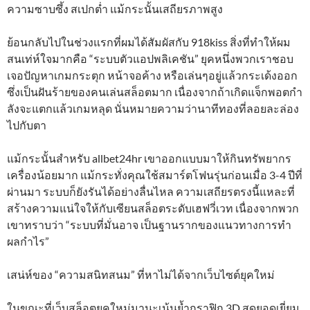
ความซาบซึ้ง สเปกต่ำ แม้กระนั้นเสถียรภาพสูง
ย้อนกลับไปในช่วงแรกที่ผมได้สัมผัสกับ 918kiss สิ่งที่ทำให้ผม
สนเท่ห์ใจมากคือ “ระบบตัวแอปพลิเคชัน” ยุคหนึ่งพวกเราชอบ
เจอปัญหาเกมกระตุก หน้าจอค้าง หรือเล่นๆอยู่แล้วกระเด้งออก
ซึ่งเป็นฝันร้ายของคนเล่นสล็อตมาก เนื่องจากถ้าเกิดแจ็กพอตกำ
ลังจะแตกแล้วเกมหลุด นั่นหมายความว่านาทีทองที่ลอยละล่อง
ไปกับตา
แม้กระนั้นสำหรับ allbet24hr เขาออกแบบมาให้กินทรัพยากร
เครื่องน้อยมาก แม้กระทั่งคุณใช้สมาร์ตโฟนรุ่นก่อนเมื่อ 3-4 ปีที่
ผ่านมา ระบบก็ยังรันได้อย่างลื่นไหล ความเสถียรตรงนี้แหละที่
สร้างความแน่ใจให้กับเซียนสล็อตระดับเฮฟวี่เวท เนื่องจากพวก
เขาทราบว่า “ระบบที่มั่นอาจ เป็นฐานรากของแนวทางการทำ
ผลกำไร”
เสน่ห์ของ “ความสนิทสนม” ที่หาไม่ได้จากเว็บไซต์ยุคใหม่
ในขณะที่เว็บสล็อตยุคใหม่มานะเน้นย้ำกราฟิก 3D สุดยอดเยี่ยม