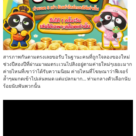
สารภาพกันตามตรงเลยขอรับ ในฐานะคนที่ถูกใจลองของใหม่
ช่วงปีสองปีที่ผ่านมาผมตระเวนไปสิงอยู่ตามค่ายใหม่ๆเยอะมาก
ค่ายไหนที่เขาว่าได้รับความนิยม ค่ายไหนที่โฆษณาว่าฟีเจอร์
ล้ำๆผมกดเข้าไปเล่นหมด แต่แปลกมาก… ท่ามกลางตัวเลือกนับ
ร้อยนับพันพวกนั้น