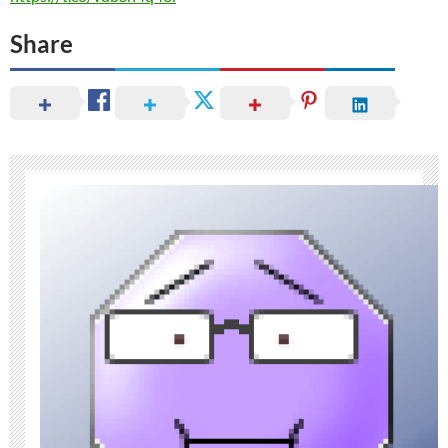
Share