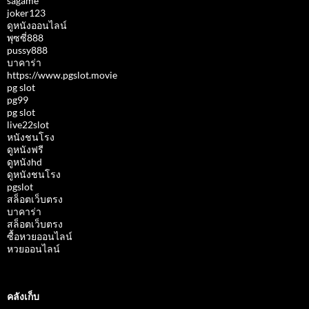
sagame
joker123
ดูหนังออนไลน์
พุซซี่888
pussy888
บาคาร่า
https://www.pgslot.movie
pg slot
pg99
pg slot
live22slot
หนังชนโรง
ดูหนังฟรี
ดูหนังhd
ดูหนังชนโรง
pgslot
สล็อตเว็บตรง
บาคาร่า
สล็อตเว็บตรง
ซื้อหวยออนไลน์
หวยออนไลน์
คลังเก็บ