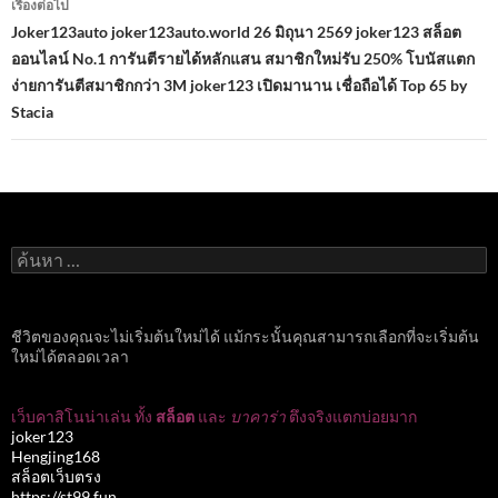
เรื่องต่อไป
Joker123auto joker123auto.world 26 มิถุนา 2569 joker123 สล็อต
ออนไลน์ No.1 การันตีรายได้หลักแสน สมาชิกใหม่รับ 250% โบนัสแตก
ง่ายการันตีสมาชิกกว่า 3M joker123 เปิดมานาน เชื่อถือได้ Top 65 by
Stacia
ค้นหา
สำหรับ:
ชีวิตของคุณจะไม่เริ่มต้นใหม่ได้ แม้กระนั้นคุณสามารถเลือกที่จะเริ่มต้น
ใหม่ได้ตลอดเวลา
เว็บคาสิโนน่าเล่น ทั้ง
สล็อต
และ
บาคาร่า
ตึงจริงแตกบ่อยมาก
joker123
Hengjing168
สล็อตเว็บตรง
https://st99.fun