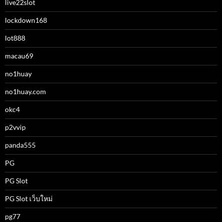
live22slot
lockdown168
lot888
macau69
no1huay
no1huay.com
okc4
p2vvip
panda555
PG
PG Slot
PG Slot เว็บใหม่
pg77