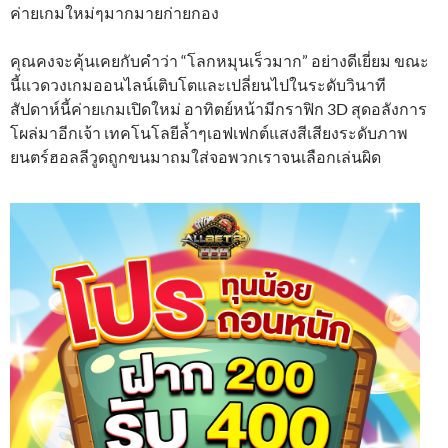
ค่ายเกมใหม่ๆมากมายก่ายกอง
คุณคงจะคุ้นเคยกับคำว่า “โลกหมุนเร็วมาก” อย่างดีเยี่ยม ขณะ
นี้แวดวงเกมออนไลน์เติบโตและเปลี่ยนไปในระดับวินาที
สัปดาห์นี้ค่ายเกมเปิดใหม่ อาทิตย์หน้ามีกราฟิก 3D สุดอลังการ
โผล่มาอีกเจ้า เทคโนโลยีล้ำๆเอฟเฟกต์แสงสีเสียงระดับภาพ
ยนตร์ฮอลลีวูดถูกขนมาถมใส่จอพวกเราจนเลือกเล่นผิด