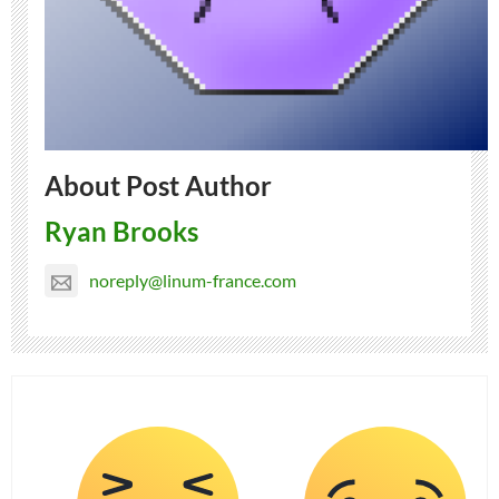
About Post Author
Ryan Brooks
noreply@linum-france.com