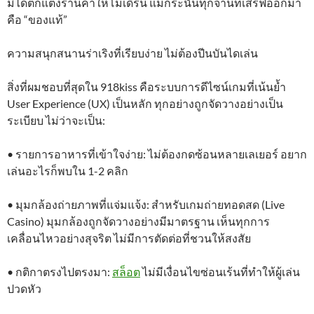
มิได้ตกแต่งร้านค้าให้โมเดิร์น แม้กระนั้นทุกจานที่เสิร์ฟออกมา
คือ “ของแท้”
ความสนุกสนานร่าเริงที่เรียบง่าย ไม่ต้องปีนบันไดเล่น
สิ่งที่ผมชอบที่สุดใน 918kiss คือระบบการดีไซน์เกมที่เน้นย้ำ
User Experience (UX) เป็นหลัก ทุกอย่างถูกจัดวางอย่างเป็น
ระเบียบ ไม่ว่าจะเป็น:
• รายการอาหารที่เข้าใจง่าย: ไม่ต้องกดซ้อนหลายเลเยอร์ อยาก
เล่นอะไรก็พบใน 1-2 คลิก
• มุมกล้องถ่ายภาพที่แจ่มแจ้ง: สำหรับเกมถ่ายทอดสด (Live
Casino) มุมกล้องถูกจัดวางอย่างมีมาตรฐาน เห็นทุกการ
เคลื่อนไหวอย่างสุจริต ไม่มีการตัดต่อที่ชวนให้สงสัย
• กติกาตรงไปตรงมา:
สล็อต
ไม่มีเงื่อนไขซ่อนเร้นที่ทำให้ผู้เล่น
ปวดหัว