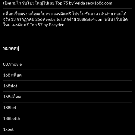
เปิดเกมไว รับโปรใหญ่ไปเลย Top 75 by Velda sexy168c.com
สล็อตเว็บตรง สล็อตเว็บตรง เครดิตฟรี โปรโมชั่นแรง เล่นง่าย ถอนได้
จริง 13 กรกฎาคม 2569 website แตกง่าย 188Bets4.com พนัน เว็บเปิด
ใหม่ เครดิตฟรี Top 57 by Brayden
หมวดหมู่
037movie
168 สล็อต
168slot
168สล็อต
188bet
188betth
1xbet