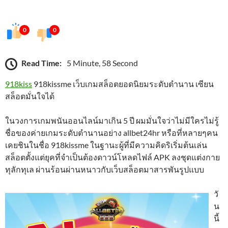
0
0
Read Time:
5 Minute, 58 Second
918kiss
918kissme เว็บเกมสล็อตยอดนิยมระดับตำนาน เซียน
สล็อตมั่นใจได้
ในวงการเกมพนันออนไลน์มาเกิน 5 ปี ผมมั่นใจว่าไม่มีใครไม่รู้
ชื่อของค่ายเกมระดับตำนานอย่าง allbet24hr หรือที่หลายๆคน
เคยชินในชื่อ 918kissme ในฐานะผู้ที่มีความคิดริเริ่มต้นเล่น
สล็อตตั้งแต่ยุคที่จำเป็นต้องดาวน์โหลดไฟล์ APK ลงชุดแต่งกาย
ทุลักทุเล ผ่านร้อนผ่านหนาวกับเว็บสล็อตมาสารพันรูปแบบ
วั
น
นี้